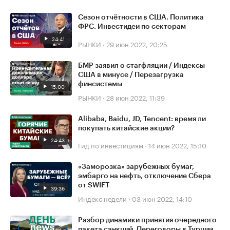
Сезон отчётности в США. Политика
ФРС. Инвестидеи по секторам
24:41
РЫНКИ
·
29 июн 2022, 20:25
БМР заявил о стагфляции / Индексы
США в минусе / Перезагрузка
финсистемы
15:00
РЫНКИ
·
28 июн 2022, 11:39
Alibaba, Baidu, JD, Tencent: время ли
покупать китайские акции?
24:43
Гид по инвестициям
·
14 июн 2022, 15:10
«Заморозка» зарубежных бумаг,
эмбарго на нефть, отключение Сбера
от SWIFT
39:36
Индекс недели
·
03 июн 2022, 14:10
Разбор динамики принятия очередного
пакета санкций. Переговоры в Турции