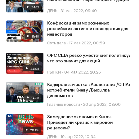
54:15
ДЕНЬ
·
31 мая 2022, 09:40
Конфискация замороженных
российских активов: последствия для
инвесторов
11:40
Суть дела
·
17 мая 2022, 00:59
ФРС США резко ужесточает политику:
что это значит для акций
24:08
РЫНКИ
·
04 мая 2022, 20:26
Кадыров: зачистка «Азовстали» /США:
истребители Киеву /Высылка
дипломатов
14:38
Главные новости
·
20 апр 2022, 08:00
Замедление экономики Китая.
Приведёт ли кризис к мировой
рецессии?
20:06
ДЕНЬ
·
19 апр 2022, 10:34