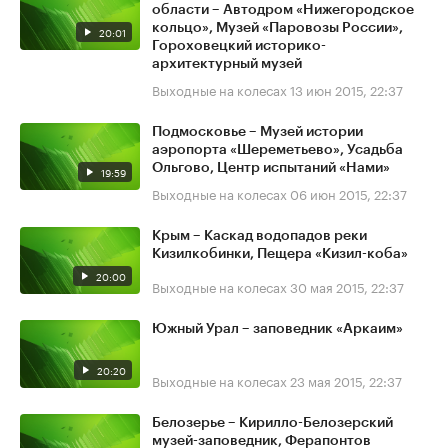
области – Автодром «Нижегородское
кольцо», Музей «Паровозы России»,
20:01
Гороховецкий историко-
архитектурный музей
Выходные на колесах
13 июн 2015, 22:37
Подмосковье – Музей истории
аэропорта «Шереметьево», Усадьба
Ольгово, Центр испытаний «Нами»
19:59
Выходные на колесах
06 июн 2015, 22:37
Крым – Каскад водопадов реки
Кизилкобинки, Пещера «Кизил-коба»
20:00
Выходные на колесах
30 мая 2015, 22:37
Южный Урал – заповедник «Аркаим»
20:20
Выходные на колесах
23 мая 2015, 22:37
Белозерье – Кирилло-Белозерский
музей-заповедник, Ферапонтов