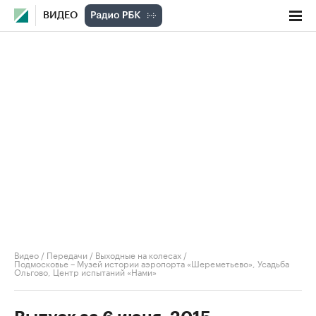
ВИДЕО
Видео
/
Передачи
/
Выходные на колесах
/
Подмосковье – Музей истории аэропорта «Шереметьево», Усадьба
Ольгово, Центр испытаний «Нами»