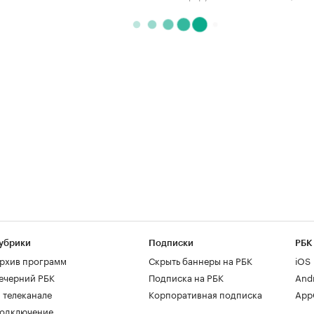
убрики
Подписки
РБК
рхив программ
Скрыть баннеры на РБК
iOS
ечерний РБК
Подписка на РБК
And
 телеканале
Корпоративная подписка
AppG
одключение