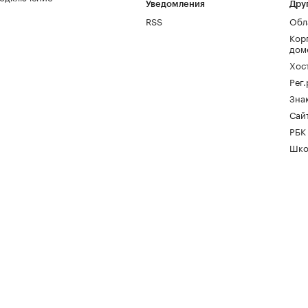
Уведомления
Дру
RSS
Обл
Кор
дом
Хос
Рег
Зна
Сайт
РБК
Шко