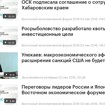
ОСК подписала соглашение о сотр
Хабаровским краем
10:04
Восточный экономический форум 2016
03 сен 2016, 09:
Росрыболовство разработало квот
инвестиционные цели
10:05
Восточный экономический форум 2016
03 сен 2016, 08:
Улюкаев: макроэкономического эф
расширения санкций США не будет
18:18
Эксклюзивное интервью
02 сен 2016, 20:36
Переговоры лидеров России и Япо
Восточном экономическом форуме
3:39
Восточный экономический форум 2016
02 сен 2016, 19: