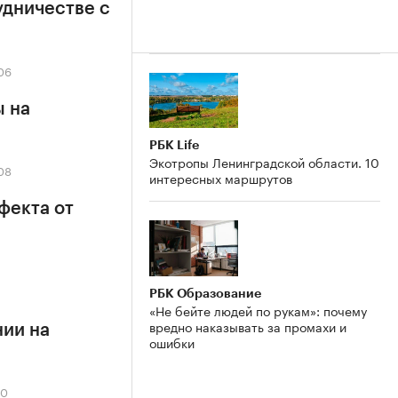
удничестве с
06
ы на
РБК Life
Экотропы Ленинградской области. 10
08
интересных маршрутов
фекта от
РБК Образование
«Не бейте людей по рукам»: почему
вредно наказывать за промахи и
нии на
ошибки
00