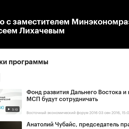
:00
/
00:00
ю с заместителем Минэкономра
сеем Лихачевым
ски программы
Фонд развития Дальнего Востока и
МСП будут сотрудничать
5:10
Восточный экономический форум 2016
03 сен 2016, 15:
Анатолий Чубайс, председатель пр