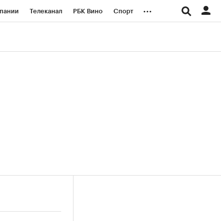
...
пании
Телеканал
РБК Вино
Спорт
ые проекты
Город
Стиль
Крипто
Спецпроекты СПб
логии и медиа
Финансы