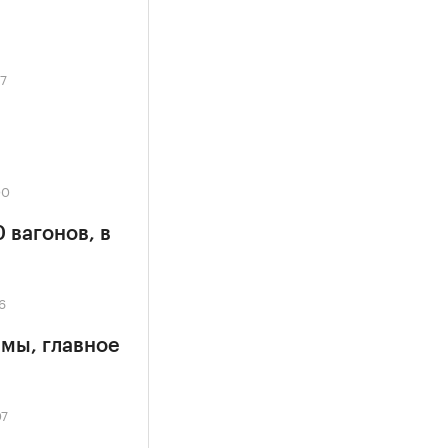
37
00
 вагонов, в
6
мы, главное
07