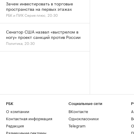
Зачем инвестировать в торговые
пространства на первых этажах
РБК и ПИК Серия плюс, 20:30
Сенатор США назвал «выстрелом в
ногу» проект санкций против России
Политика, 20:30
РБК
Социальные сети
Р
О компании
ВКонтакте
А
Контактная информация
Одноклассники
В
Редакция
Telegram
О
Размещение рекламы
П