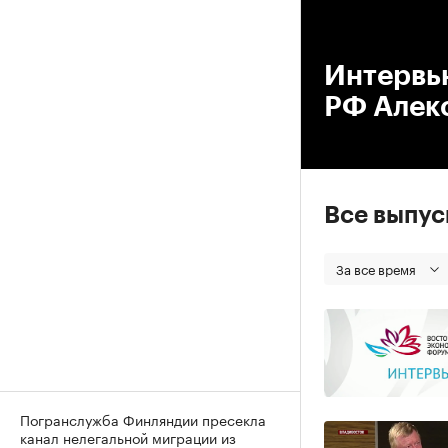
00
Интервь
РФ Алек
Все выпу
За все время
Погранслужба Финляндии пресекла
канал нелегальной миграции из