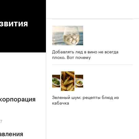
звития
Добавлять лед в вино не всегда
плохо. Вот почему
Зеленый шум: рецепты блюд из
 корпорация
кабачка
07
авления