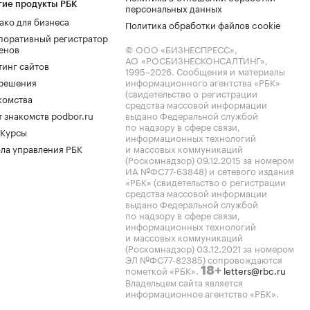
гие продукты РБК
персональных данных
ако для бизнеса
Политика обработки файлов cookie
поративный регистратор
енов
© ООО «БИЗНЕСПРЕСС»,
АО «РОСБИЗНЕСКОНСАЛТИНГ»,
тинг сайтов
1995–2026
. Сообщения и материалы
.решения
информационного агентства «РБК»
(свидетельство о регистрации
комства
средства массовой информации
 знакомств podbor.ru
выдано Федеральной службой
по надзору в сфере связи,
 Курсы
информационных технологий
ла управления РБК
и массовых коммуникаций
(Роскомнадзор) 09.12.2015 за номером
ИА №ФС77-63848) и сетевого издания
«РБК» (свидетельство о регистрации
средства массовой информации
выдано Федеральной службой
по надзору в сфере связи,
информационных технологий
и массовых коммуникаций
(Роскомнадзор) 03.12.2021 за номером
ЭЛ №ФС77-82385) сопровождаются
пометкой «РБК».
letters@rbc.ru
18+
Владельцем сайта является
информационное агентство «РБК».