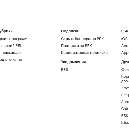
убрики
Подписки
РБК
рхив программ
Скрыть баннеры на РБК
iOS
ечерний РБК
Подписка на РБК
And
 телеканале
Корпоративная подписка
AppG
одключение
Уведомления
Дру
RSS
Обл
Кор
дом
Хос
Рег
Зна
Сайт
РБК
Шко