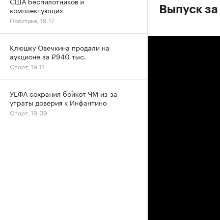
США беспилотников и
Выпуск за
комплектующих
Политика, 19:17
Клюшку Овечкина продали на
аукционе за ₽940 тыс.
Спорт, 19:11
УЕФА сохранил бойкот ЧМ из-за
утраты доверия к Инфантино
Спорт, 19:09