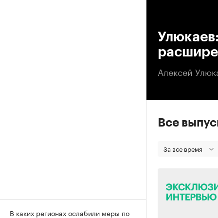
00
Улюкаев
расшире
Алексей Улюк
Все выпу
За все время
В каких регионах ослабили меры по