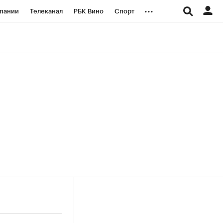
...
пании
Телеканал
РБК Вино
Спорт
ые проекты
Город
Стиль
Крипто
Спецпроекты СПб
логии и медиа
Финансы