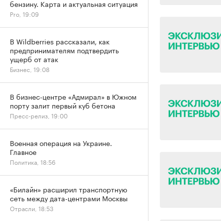
бензину. Карта и актуальная ситуация
Pro, 19:09
В Wildberries рассказали, как
предпринимателям подтвердить
ущерб от атак
Бизнес, 19:08
В бизнес-центре «Адмирал» в Южном
порту залит первый куб бетона
Пресс-релиз, 19:00
Военная операция на Украине.
Главное
Политика, 18:56
«Билайн» расширил транспортную
сеть между дата-центрами Москвы
Отрасли, 18:53