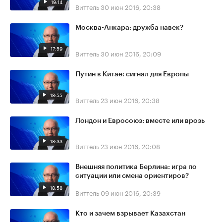
19:14
Виттель
30 июн 2016, 20:38
Москва-Анкара: дружба навек?
17:59
Виттель
30 июн 2016, 20:09
Путин в Китае: сигнал для Европы
18:55
Виттель
23 июн 2016, 20:38
Лондон и Евросоюз: вместе или врозь
18:33
Виттель
23 июн 2016, 20:08
Внешняя политика Берлина: игра по
ситуации или смена ориентиров?
18:58
Виттель
09 июн 2016, 20:39
Кто и зачем взрывает Казахстан