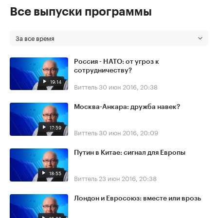
Все выпуски программы
За все время
Россия - НАТО: от угроз к
сотрудничеству?
19:14
Виттель
30 июн 2016, 20:38
Москва-Анкара: дружба навек?
17:59
Виттель
30 июн 2016, 20:09
Путин в Китае: сигнал для Европы
18:55
Виттель
23 июн 2016, 20:38
Лондон и Евросоюз: вместе или врозь