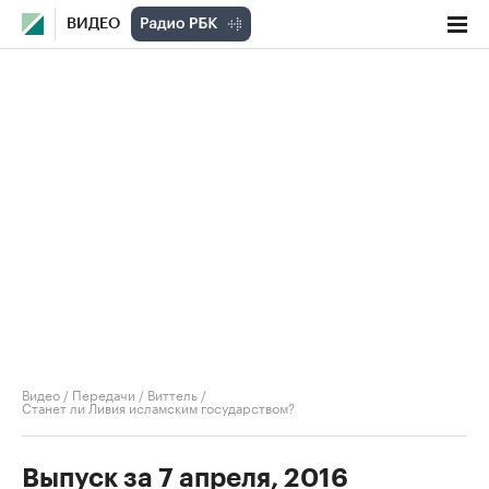
ВИДЕО
Видео
/
Передачи
/
Виттель
/
Станет ли Ливия исламским государством?
Выпуск за 7 апреля, 2016