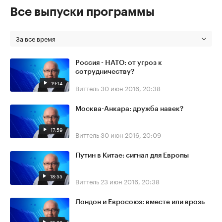
Все выпуски программы
За все время
Россия - НАТО: от угроз к
сотрудничеству?
19:14
Виттель
30 июн 2016, 20:38
Москва-Анкара: дружба навек?
17:59
Виттель
30 июн 2016, 20:09
Путин в Китае: сигнал для Европы
18:55
Виттель
23 июн 2016, 20:38
Лондон и Евросоюз: вместе или врозь