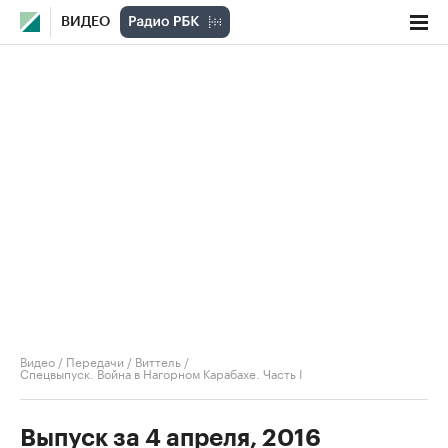
ВИДЕО
Видео
/
Передачи
/
Виттель
/
Спецвыпуск. Война в Нагорном Карабахе. Часть I
Выпуск за 4 апреля, 2016