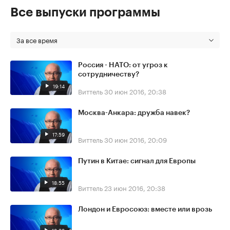
Все выпуски программы
За все время
Россия - НАТО: от угроз к
сотрудничеству?
19:14
Виттель
30 июн 2016, 20:38
Москва-Анкара: дружба навек?
17:59
Виттель
30 июн 2016, 20:09
Путин в Китае: сигнал для Европы
18:55
Виттель
23 июн 2016, 20:38
Лондон и Евросоюз: вместе или врозь