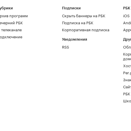
убрики
Подписки
РБК
рхив программ
Скрыть баннеры на РБК
iOS
ечерний РБК
Подписка на РБК
And
 телеканале
Корпоративная подписка
AppG
одключение
Уведомления
Дру
RSS
Обл
Кор
дом
Хос
Рег
Зна
Сайт
РБК
Шко