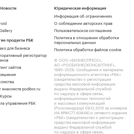
 Новости
Юридическая информация
Информация об ограничениях
roid
О соблюдении авторских прав
allery
Пользовательское соглашение
Политика в отношении обработки
гие продукты РБК
персональных данных
ако для бизнеса
Политика обработки файлов cookie
поративный регистратор
енов
© ООО «БИЗНЕСПРЕСС»,
АО «РОСБИЗНЕСКОНСАЛТИНГ»,
тинг сайтов
1995–2026
. Сообщения и материалы
.решения
информационного агентства «РБК»
(свидетельство о регистрации
комства
средства массовой информации
 знакомств podbor.ru
выдано Федеральной службой
по надзору в сфере связи,
 Курсы
информационных технологий
ла управления РБК
и массовых коммуникаций
(Роскомнадзор) 09.12.2015 за номером
ИА №ФС77-63848) и сетевого издания
«РБК» (свидетельство о регистрации
средства массовой информации
выдано Федеральной службой
по надзору в сфере связи,