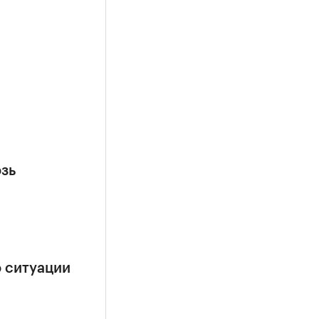
озь
о ситуации