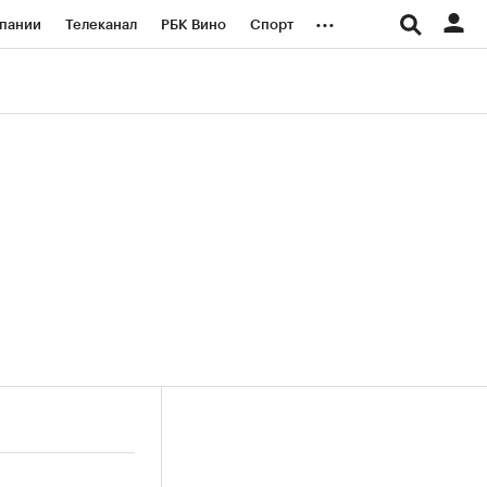
...
пании
Телеканал
РБК Вино
Спорт
ые проекты
Город
Стиль
Крипто
Спецпроекты СПб
логии и медиа
Финансы