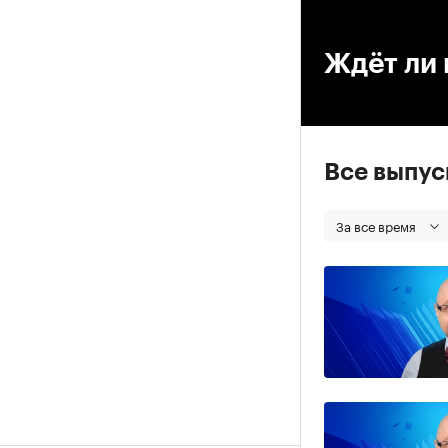
00
Ждёт ли 
Все выпу
За все время