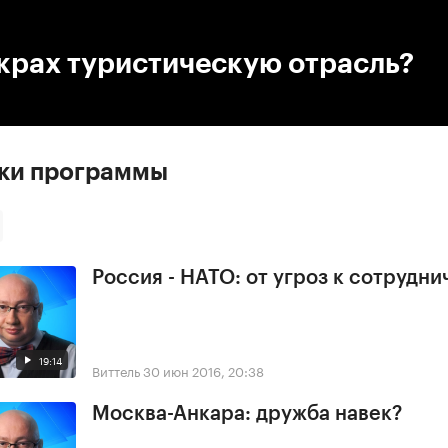
:00
/
00:00
крах туристическую отрасль?
ски программы
Россия - НАТО: от угроз к сотрудни
19:14
Виттель
30 июн 2016, 20:38
Москва-Анкара: дружба навек?