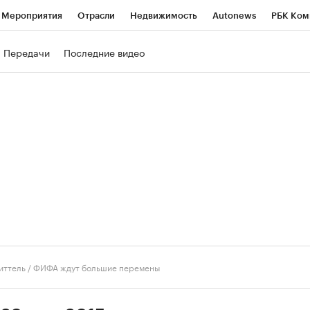
Мероприятия
Отрасли
Недвижимость
Autonews
РБК Ком
ние
РБК Курсы
РБК Life
Тренды
Визионеры
Национальн
Передачи
Последние видео
б
Исследования
Кредитные рейтинги
Франшизы
Газета
роверка контрагентов
Политика
Экономика
Бизнес
Техно
иттель
/
ФИФА ждут большие перемены