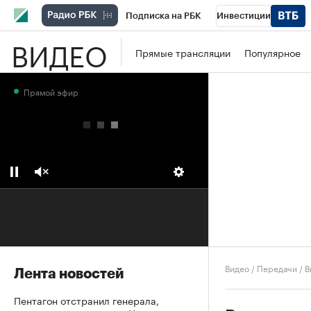
Подписка на РБК
Инвестиции
ВИДЕО
Школа управления РБК
РБК Образова
Прямые трансляции
Популярное
РБК Бизнес-среда
Дискуссионный клу
Прямой эфир
Конференции СПб
Спецпроекты
П
Рынок наличной валюты
Видео
/
Передачи
/
В
Лента новостей
Пентагон отстранил генерала,