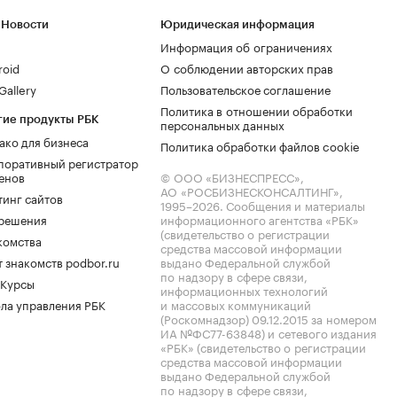
 Новости
Юридическая информация
Информация об ограничениях
roid
О соблюдении авторских прав
allery
Пользовательское соглашение
Политика в отношении обработки
гие продукты РБК
персональных данных
ако для бизнеса
Политика обработки файлов cookie
поративный регистратор
енов
© ООО «БИЗНЕСПРЕСС»,
АО «РОСБИЗНЕСКОНСАЛТИНГ»,
тинг сайтов
1995–2026
. Сообщения и материалы
.решения
информационного агентства «РБК»
(свидетельство о регистрации
комства
средства массовой информации
 знакомств podbor.ru
выдано Федеральной службой
по надзору в сфере связи,
 Курсы
информационных технологий
ла управления РБК
и массовых коммуникаций
(Роскомнадзор) 09.12.2015 за номером
ИА №ФС77-63848) и сетевого издания
«РБК» (свидетельство о регистрации
средства массовой информации
выдано Федеральной службой
по надзору в сфере связи,