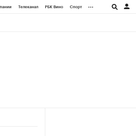
...
пании
Телеканал
РБК Вино
Спорт
ые проекты
Город
Стиль
Крипто
Спецпроекты СПб
логии и медиа
Финансы