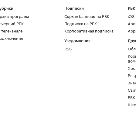
убрики
Подписки
РБК
рхив программ
Скрыть баннеры на РБК
iOS
ечерний РБК
Подписка на РБК
And
 телеканале
Корпоративная подписка
AppG
одключение
Уведомления
Дру
RSS
Обл
Кор
дом
Хос
Рег
Зна
Сайт
РБК
Шко