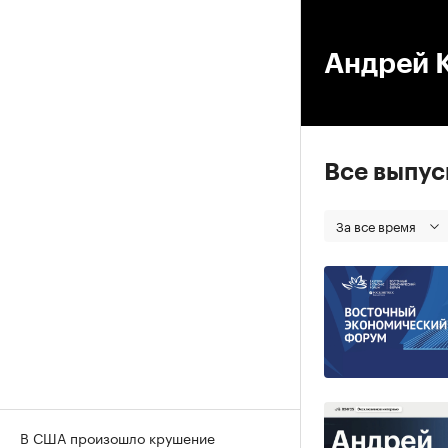
00
Андрей 
Все выпу
За все время
В США произошло крушение