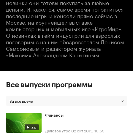
новинки они готовы покупать за любые
деньги. И, кажется, самое время потратиться -
последние игры и консоли прямо сейчас в
Москве, на крупнейшей выставке
компьютерных и мобильных игр «ИгроМир».
О новинках в гейм-индустрии для взрослых
поговорим с нашим обозревателем Денисом
Самсоновым и редактором журнала
«Максим» Александром Каныгиным.
Все выпуски программы
За все время
Финансы
5:01
Деловое утро
02 окт 2015, 10:53