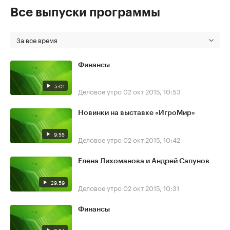
Все выпуски программы
За все время
Финансы
5:01
Деловое утро
02 окт 2015, 10:53
Новинки на выставке «ИгроМир»
9:55
Деловое утро
02 окт 2015, 10:42
Елена Лихоманова и Андрей Сапунов
29:59
Деловое утро
02 окт 2015, 10:31
Финансы