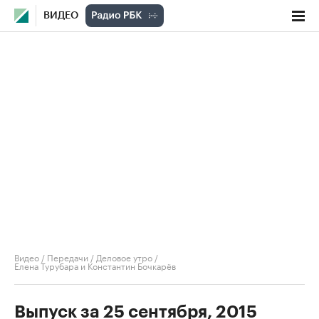
ВИДЕО
Видео
/
Передачи
/
Деловое утро
/
Елена Турубара и Константин Бочкарёв
Выпуск за 25 сентября, 2015