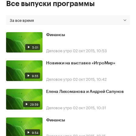
Все выпуски программы
За все время
Финансы
5:01
Деловое утро
02 окт 2015, 10:53
Новинки на выставке «ИгроМир»
9:55
Деловое утро
02 окт 2015, 10:42
Елена Лихоманова и Андрей Сапунов
29:59
Деловое утро
02 окт 2015, 10:31
Финансы
9:54
Деловое утро
02 окт 2015, 10:15