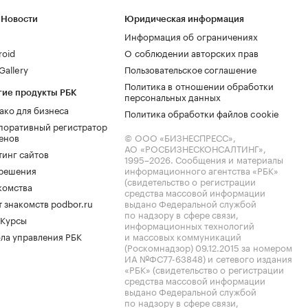
 Новости
Юридическая информация
Информация об ограничениях
roid
О соблюдении авторских прав
allery
Пользовательское соглашение
Политика в отношении обработки
гие продукты РБК
персональных данных
ако для бизнеса
Политика обработки файлов cookie
поративный регистратор
енов
© ООО «БИЗНЕСПРЕСС»,
АО «РОСБИЗНЕСКОНСАЛТИНГ»,
тинг сайтов
1995–2026
. Сообщения и материалы
.решения
информационного агентства «РБК»
(свидетельство о регистрации
комства
средства массовой информации
 знакомств podbor.ru
выдано Федеральной службой
по надзору в сфере связи,
 Курсы
информационных технологий
ла управления РБК
и массовых коммуникаций
(Роскомнадзор) 09.12.2015 за номером
ИА №ФС77-63848) и сетевого издания
«РБК» (свидетельство о регистрации
средства массовой информации
выдано Федеральной службой
по надзору в сфере связи,