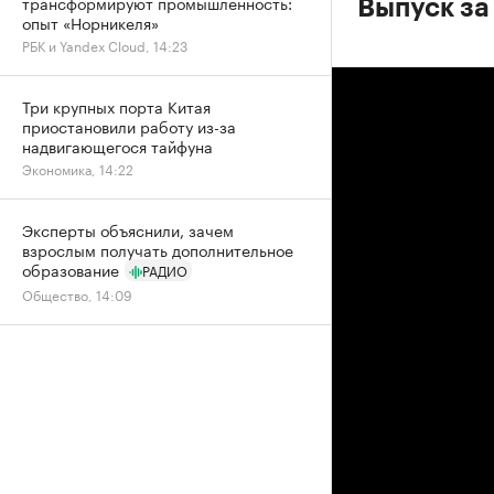
трансформируют промышленность:
Выпуск за
опыт «Норникеля»
РБК и Yandex Cloud, 14:23
Три крупных порта Китая
приостановили работу из-за
надвигающегося тайфуна
Экономика, 14:22
Эксперты объяснили, зачем
взрослым получать дополнительное
образование
РАДИО
Общество, 14:09