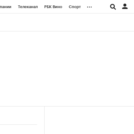
...
пании
Телеканал
РБК Вино
Спорт
ые проекты
Город
Стиль
Крипто
Спецпроекты СПб
логии и медиа
Финансы