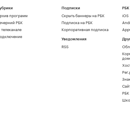
убрики
Подписки
РБК
рхив программ
Скрыть баннеры на РБК
iOS
ечерний РБК
Подписка на РБК
And
 телеканале
Корпоративная подписка
AppG
одключение
Уведомления
Дру
RSS
Обл
Кор
дом
Хос
Рег
Зна
Сайт
РБК
Шко