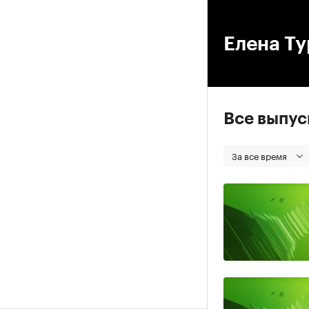
00
Елена Ту
Все выпу
За все время