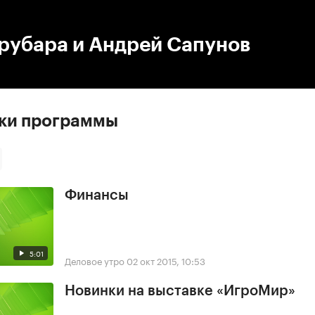
:00
/
00:00
рубара и Андрей Сапунов
ски программы
Финансы
5:01
Деловое утро
02 окт 2015, 10:53
Новинки на выставке «ИгроМир»