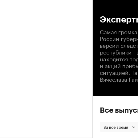
00
Эксперты
Самая громка
России губер
версии следс
республики - 
находится по
и акций приб
ситуацией. Та
Вячеслава Гай
Все выпу
За все время