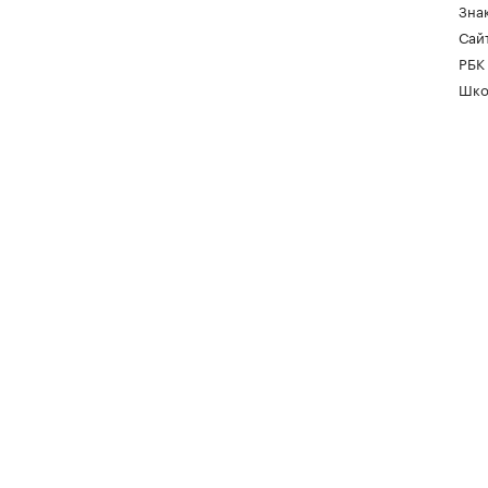
Зна
Сайт
РБК
Шко