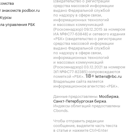
(свидетельство о регистрации
комства
средства массовой информации
 знакомств podbor.ru
выдано Федеральной службой
по надзору в сфере связи,
 Курсы
информационных технологий
ла управления РБК
и массовых коммуникаций
(Роскомнадзор) 09.12.2015 за номером
ИА №ФС77-63848) и сетевого издания
«РБК» (свидетельство о регистрации
средства массовой информации
выдано Федеральной службой
по надзору в сфере связи,
информационных технологий
и массовых коммуникаций
(Роскомнадзор) 03.12.2021 за номером
ЭЛ №ФС77-82385) сопровождаются
пометкой «РБК».
letters@rbc.ru
18+
Владельцем сайта является
информационное агентство «РБК».
Данные предоставлены:
Мосбиржа
,
Санкт-Петербургская биржа
.
Индексы облигаций предоставлены
Cbonds.
Чтобы отправить редакции
сообщение, выделите часть текста
в статье и нажмите Ctrl+Enter