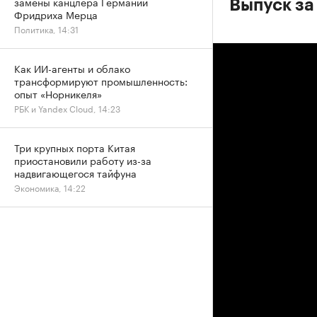
замены канцлера Германии
Выпуск за
Фридриха Мерца
Политика, 14:31
Как ИИ-агенты и облако
трансформируют промышленность:
опыт «Норникеля»
РБК и Yandex Cloud, 14:23
Три крупных порта Китая
приостановили работу из-за
надвигающегося тайфуна
Экономика, 14:22