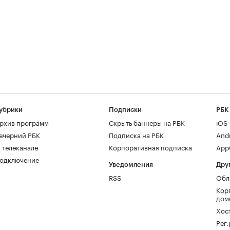
убрики
Подписки
РБК
рхив программ
Скрыть баннеры на РБК
iOS
ечерний РБК
Подписка на РБК
And
 телеканале
Корпоративная подписка
AppG
одключение
Уведомления
Дру
RSS
Обл
Кор
дом
Хос
Рег