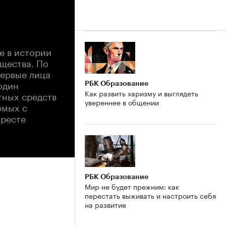
е в истории
щества. По
первые лица
 один
РБК Образование
Как развить харизму и выглядеть
тных средств
увереннее в общении
омых с
аресте
РБК Образование
Мир не будет прежним: как
перестать выживать и настроить себя
на развитие