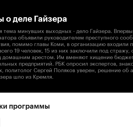
:00
/
00:00
 о деле Гайзера
я тема минувших выходных - дело Гайзера. Впервы
натора объявили руководителем преступного сооб
твия, помимо главы Коми, в организацию входили 
всего 19 человек, 15 из них заключили под стражу,
д домашним арестом. Им вменяют хищение бюдже
ыльных предприятий. РБК опросил экспертов, знак
к, политолог Сергей Поляков уверен, решение об 
зера шло из Кремля.
ски программы