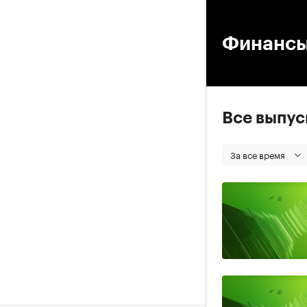
00
Финанс
Все выпу
За все время