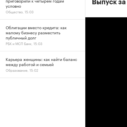
приговорили к четырем годам
Выпуск за
условно
Общество, 15:03
Облигации вместо кредита: как
малому бизнесу разместить
публичный долг
РБК и МСП Банк, 15:03
Карьера женщины: как найти баланс
между работой и семьей
Образование, 15:02