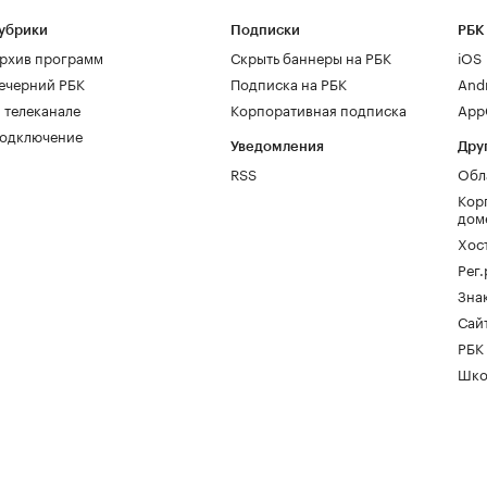
убрики
Подписки
РБК
рхив программ
Скрыть баннеры на РБК
iOS
ечерний РБК
Подписка на РБК
And
 телеканале
Корпоративная подписка
AppG
одключение
Уведомления
Дру
RSS
Обл
Кор
дом
Хос
Рег
Зна
Сайт
РБК
Шко