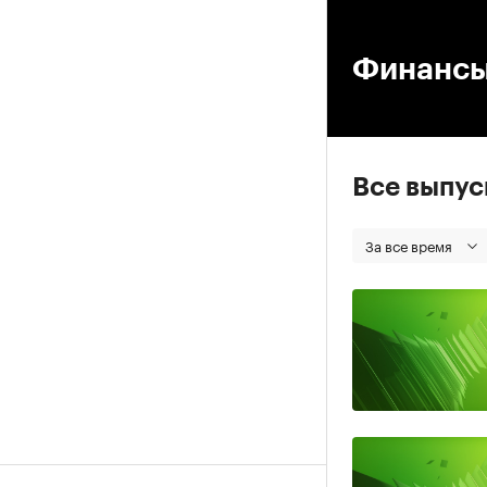
00
Финанс
Все выпу
За все время