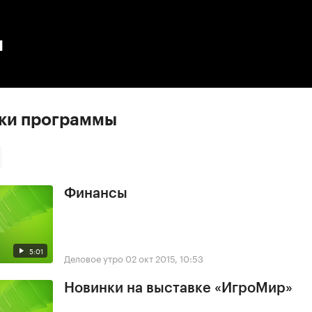
:00
/
00:00
ы
ски программы
Финансы
5:01
Деловое утро
02 окт 2015, 10:53
Новинки на выставке «ИгроМир»