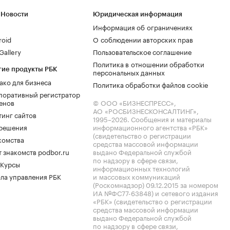
 Новости
Юридическая информация
Информация об ограничениях
roid
О соблюдении авторских прав
allery
Пользовательское соглашение
Политика в отношении обработки
гие продукты РБК
персональных данных
ако для бизнеса
Политика обработки файлов cookie
поративный регистратор
енов
© ООО «БИЗНЕСПРЕСС»,
АО «РОСБИЗНЕСКОНСАЛТИНГ»,
тинг сайтов
1995–2026
. Сообщения и материалы
.решения
информационного агентства «РБК»
(свидетельство о регистрации
комства
средства массовой информации
 знакомств podbor.ru
выдано Федеральной службой
по надзору в сфере связи,
 Курсы
информационных технологий
ла управления РБК
и массовых коммуникаций
(Роскомнадзор) 09.12.2015 за номером
ИА №ФС77-63848) и сетевого издания
«РБК» (свидетельство о регистрации
средства массовой информации
выдано Федеральной службой
по надзору в сфере связи,