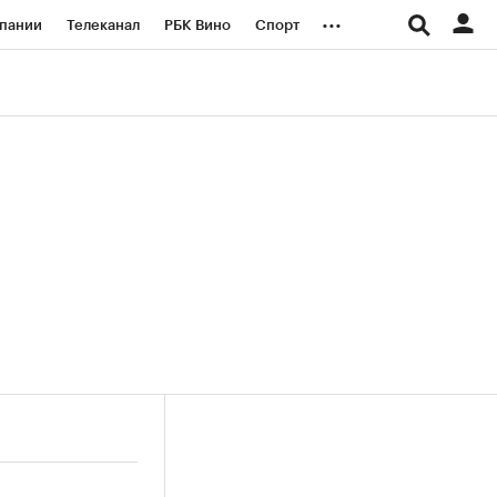
...
пании
Телеканал
РБК Вино
Спорт
ые проекты
Город
Стиль
Крипто
Спецпроекты СПб
логии и медиа
Финансы