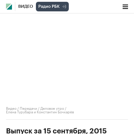
ВИДЕО
Видео
/
Передачи
/
Деловое утро
/
Елена Турубара и Константин Бочкарёв
Выпуск за 15 сентября, 2015