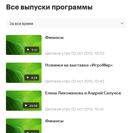
Все выпуски программы
За все время
Финансы
5:01
Деловое утро
02 окт 2015, 10:53
Новинки на выставке «ИгроМир»
9:55
Деловое утро
02 окт 2015, 10:42
Елена Лихоманова и Андрей Сапунов
29:59
Деловое утро
02 окт 2015, 10:31
Финансы