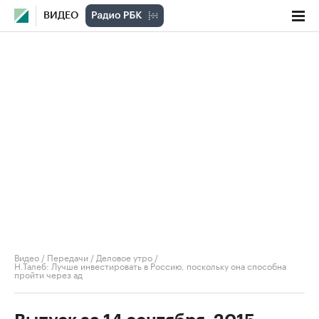
ВИДЕО
Видео
/
Передачи
/
Деловое утро
/
Н.Талеб: Лучше инвестировать в Россию, поскольку она способна
пройти через ад