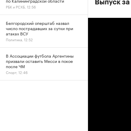
по Калининградской области
Выпуск за
РБК и РСХБ, 12:56
Белгородский оперштаб назвал
число пострадавших за сутки при
атаках ВСУ
Политика, 12:52
В Ассоциации футбола Аргентины
призвали оставить Месси в покое
после ЧМ
Спорт, 12:46