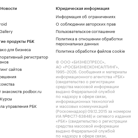
 Новости
Юридическая информация
Информация об ограничениях
roid
О соблюдении авторских прав
allery
Пользовательское соглашение
Политика в отношении обработки
гие продукты РБК
персональных данных
ако для бизнеса
Политика обработки файлов cookie
поративный регистратор
енов
© ООО «БИЗНЕСПРЕСС»,
АО «РОСБИЗНЕСКОНСАЛТИНГ»,
тинг сайтов
1995–2026
. Сообщения и материалы
.решения
информационного агентства «РБК»
(свидетельство о регистрации
комства
средства массовой информации
 знакомств podbor.ru
выдано Федеральной службой
по надзору в сфере связи,
 Курсы
информационных технологий
ла управления РБК
и массовых коммуникаций
(Роскомнадзор) 09.12.2015 за номером
ИА №ФС77-63848) и сетевого издания
«РБК» (свидетельство о регистрации
средства массовой информации
выдано Федеральной службой
по надзору в сфере связи,