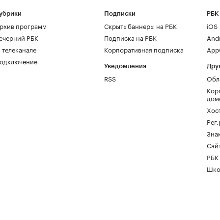
убрики
Подписки
РБК
рхив программ
Скрыть баннеры на РБК
iOS
ечерний РБК
Подписка на РБК
And
 телеканале
Корпоративная подписка
AppG
одключение
Уведомления
Дру
RSS
Обл
Кор
дом
Хос
Рег
Зна
Сайт
РБК
Шко