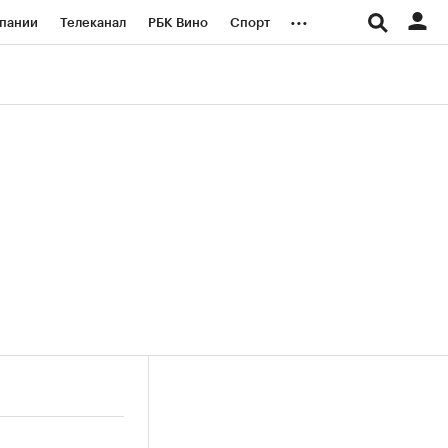
...
пании
Телеканал
РБК Вино
Спорт
ые проекты
Город
Стиль
Крипто
Спецпроекты СПб
логии и медиа
Финансы