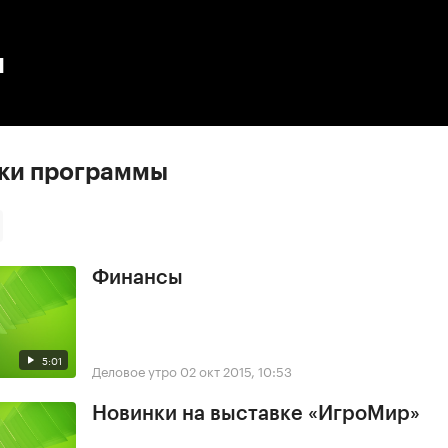
:00
/
00:00
ы
ски программы
Финансы
5:01
Деловое утро
02 окт 2015, 10:53
Новинки на выставке «ИгроМир»