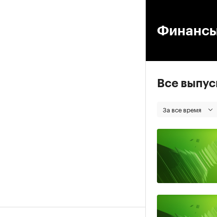
00
Финанс
Все выпу
За все время