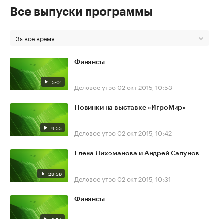
Все выпуски программы
За все время
Финансы
5:01
Деловое утро
02 окт 2015, 10:53
Новинки на выставке «ИгроМир»
9:55
Деловое утро
02 окт 2015, 10:42
Елена Лихоманова и Андрей Сапунов
29:59
Деловое утро
02 окт 2015, 10:31
Финансы