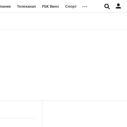
...
пании
Телеканал
РБК Вино
Спорт
ые проекты
Город
Стиль
Крипто
Спецпроекты СПб
логии и медиа
Финансы