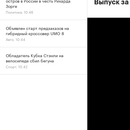
остров в России в честь Рихарда
Выпуск за
Зорге
Политика, 10:46
Объявлен старт предзаказов на
гибридный кроссовер UMO 8
Авто, 10:44
Обладатель Кубка Стэнли на
велосипеде сбил бегуна
Спорт, 10:42