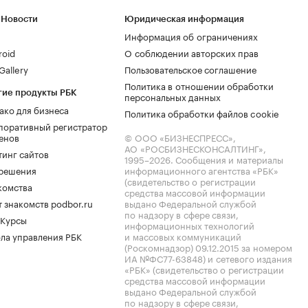
 Новости
Юридическая информация
Информация об ограничениях
roid
О соблюдении авторских прав
allery
Пользовательское соглашение
Политика в отношении обработки
гие продукты РБК
персональных данных
ако для бизнеса
Политика обработки файлов cookie
поративный регистратор
енов
© ООО «БИЗНЕСПРЕСС»,
АО «РОСБИЗНЕСКОНСАЛТИНГ»,
тинг сайтов
1995–2026
. Сообщения и материалы
.решения
информационного агентства «РБК»
(свидетельство о регистрации
комства
средства массовой информации
 знакомств podbor.ru
выдано Федеральной службой
по надзору в сфере связи,
 Курсы
информационных технологий
ла управления РБК
и массовых коммуникаций
(Роскомнадзор) 09.12.2015 за номером
ИА №ФС77-63848) и сетевого издания
«РБК» (свидетельство о регистрации
средства массовой информации
выдано Федеральной службой
по надзору в сфере связи,