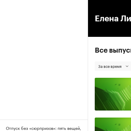
00
Елена Л
Все выпу
За все время
Отпуск без «сюрпризов»: пять вещей,