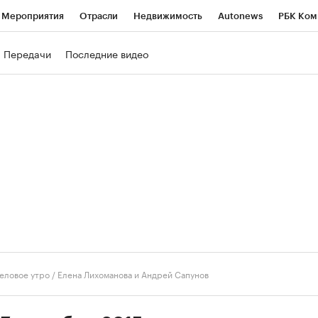
Мероприятия
Отрасли
Недвижимость
Autonews
РБК Ком
ние
РБК Курсы
РБК Life
Тренды
Визионеры
Национальн
Передачи
Последние видео
б
Исследования
Кредитные рейтинги
Франшизы
Газета
роверка контрагентов
Политика
Экономика
Бизнес
Техно
еловое утро
/
Елена Лихоманова и Андрей Сапунов