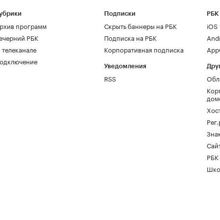
убрики
Подписки
РБК
рхив программ
Скрыть баннеры на РБК
iOS
ечерний РБК
Подписка на РБК
And
 телеканале
Корпоративная подписка
AppG
одключение
Уведомления
Дру
RSS
Обл
Кор
дом
Хос
Рег
Зна
Сайт
РБК
Шко