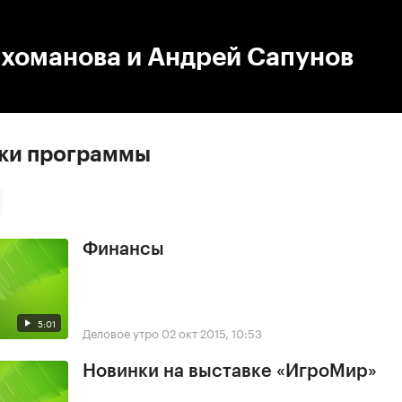
:00
/
00:00
ихоманова и Андрей Сапунов
ски программы
Финансы
5:01
Деловое утро
02 окт 2015, 10:53
Новинки на выставке «ИгроМир»