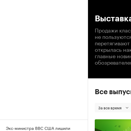
00
Выставка
Продажи клас
не пользуютс
перетягивают 
открылась нак
главные нови
обозревателе
Все выпу
За все время
Экс-министра ВВС США лишили