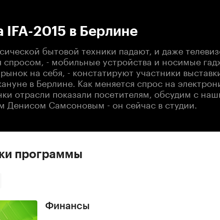
:00
/
00:00
 IFA-2015 в Берлине
сической бытовой техники падают, и даже телеви
я спросом, - мобильные устройства и носимые га
рынок на себя, - констатируют участники выставки
ануне в Берлине. Как меняется спрос на электрони
нки отрасли показали посетителям, обсудим с на
м Денисом Самсоновым - он сейчас в студии.
ски программы
Финансы