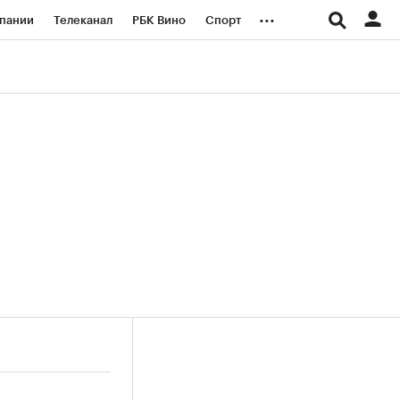
...
пании
Телеканал
РБК Вино
Спорт
ые проекты
Город
Стиль
Крипто
Спецпроекты СПб
логии и медиа
Финансы