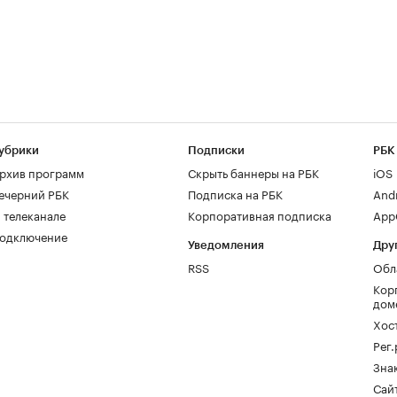
убрики
Подписки
РБК
рхив программ
Скрыть баннеры на РБК
iOS
ечерний РБК
Подписка на РБК
And
 телеканале
Корпоративная подписка
AppG
одключение
Уведомления
Дру
RSS
Обл
Кор
дом
Хос
Рег
Зна
Сайт