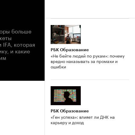
зоры больше
джеты
 IFA, которая
ку, и какие
РБК Образование
«Не бейте людей по рукам»: почему
шим
вредно наказывать за промахи и
ошибки
РБК Образование
«Ген успеха»: влияет ли ДНК на
карьеру и доход