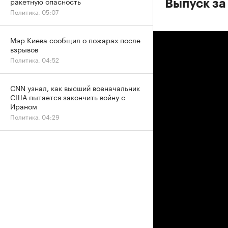
ракетную опасность
Выпуск за
Политика, 05:07
Мэр Киева сообщил о пожарах после
взрывов
Политика, 04:52
CNN узнал, как высший военачальник
США пытается закончить войну с
Ираном
Политика, 04:29