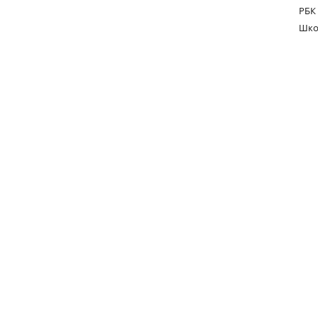
РБК
Шко