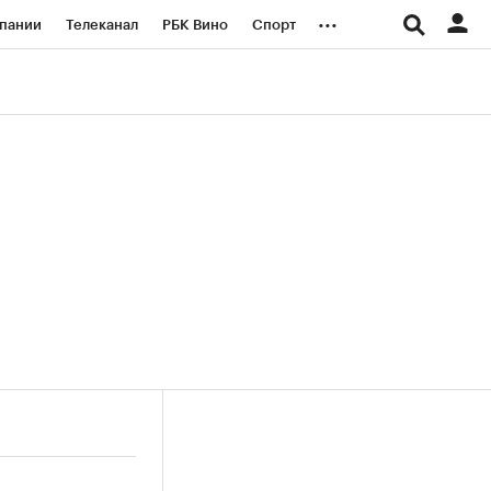
...
пании
Телеканал
РБК Вино
Спорт
ые проекты
Город
Стиль
Крипто
Спецпроекты СПб
логии и медиа
Финансы