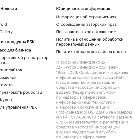
 Новости
Юридическая информация
Информация об ограничениях
roid
О соблюдении авторских прав
allery
Пользовательское соглашение
Политика в отношении обработки
гие продукты РБК
персональных данных
ако для бизнеса
Политика обработки файлов cookie
поративный регистратор
енов
© ООО «БИЗНЕСПРЕСС»,
АО «РОСБИЗНЕСКОНСАЛТИНГ»,
тинг сайтов
1995–2026
. Сообщения и материалы
.решения
информационного агентства «РБК»
(свидетельство о регистрации
комства
средства массовой информации
 знакомств podbor.ru
выдано Федеральной службой
по надзору в сфере связи,
 Курсы
информационных технологий
ла управления РБК
и массовых коммуникаций
(Роскомнадзор) 09.12.2015 за номером
ИА №ФС77-63848) и сетевого издания
«РБК» (свидетельство о регистрации
средства массовой информации
выдано Федеральной службой
по надзору в сфере связи,