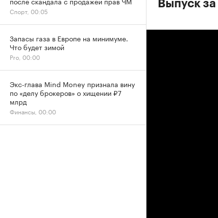
после скандала с продажей прав ЧМ
Выпуск за 
Спорт, 00:05
Запасы газа в Европе на минимуме.
Что будет зимой
Pro, 00:00
Экс-глава Mind Money признала вину
по «делу брокеров» о хищении ₽7
млрд
Финансы, 00:00