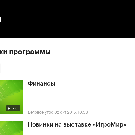
:00
/
00:00
ы
ски программы
Финансы
5:01
Деловое утро
02 окт 2015, 10:53
Новинки на выставке «ИгроМир»