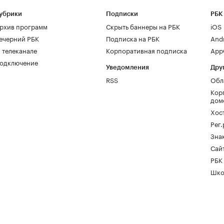
убрики
Подписки
РБК
рхив программ
Скрыть баннеры на РБК
iOS
ечерний РБК
Подписка на РБК
And
 телеканале
Корпоративная подписка
AppG
одключение
Уведомления
Дру
RSS
Обл
Кор
дом
Хос
Рег
Зна
Сайт
РБК
Шко