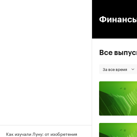
00
Финанс
Все выпу
За все время
Как изучали Луну: от изобретения