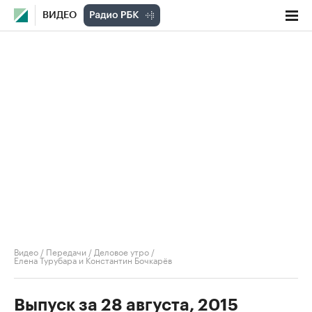
ВИДЕО
Видео
/
Передачи
/
Деловое утро
/
Елена Турубара и Константин Бочкарёв
Выпуск за 28 августа, 2015