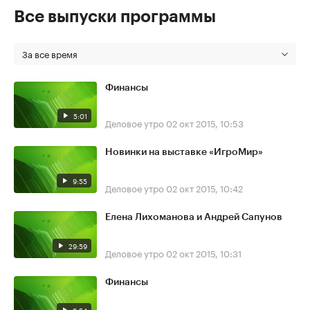
Все выпуски программы
За все время
Финансы
5:01
Деловое утро
02 окт 2015, 10:53
Новинки на выставке «ИгроМир»
9:55
Деловое утро
02 окт 2015, 10:42
Елена Лихоманова и Андрей Сапунов
29:59
Деловое утро
02 окт 2015, 10:31
Финансы