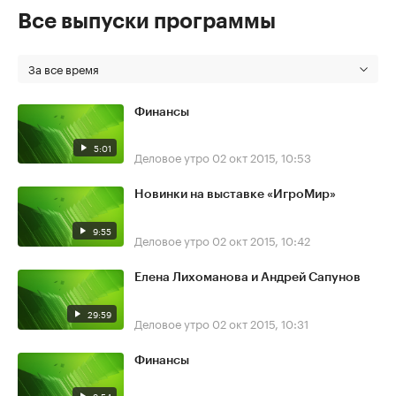
Все выпуски программы
За все время
Финансы
5:01
Деловое утро
02 окт 2015, 10:53
Новинки на выставке «ИгроМир»
9:55
Деловое утро
02 окт 2015, 10:42
Елена Лихоманова и Андрей Сапунов
29:59
Деловое утро
02 окт 2015, 10:31
Финансы