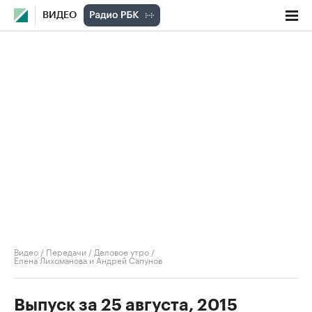
ВИДЕО
Видео
/
Передачи
/
Деловое утро
/
Елена Лихоманова и Андрей Сапунов
Выпуск за 25 августа, 2015