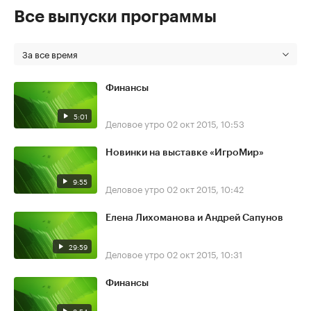
Все выпуски программы
За все время
Финансы
5:01
Деловое утро
02 окт 2015, 10:53
Новинки на выставке «ИгроМир»
9:55
Деловое утро
02 окт 2015, 10:42
Елена Лихоманова и Андрей Сапунов
29:59
Деловое утро
02 окт 2015, 10:31
Финансы