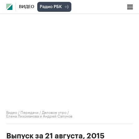
ВИДЕО
Видео
/
Передачи
/
Деловое утро
/
Елена Лихоманова и Андрей Сапунов
Выпуск за 21 августа, 2015