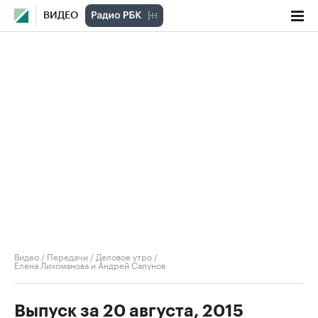
ВИДЕО
Видео
/
Передачи
/
Деловое утро
/
Елена Лихоманова и Андрей Сапунов
Выпуск за 20 августа, 2015