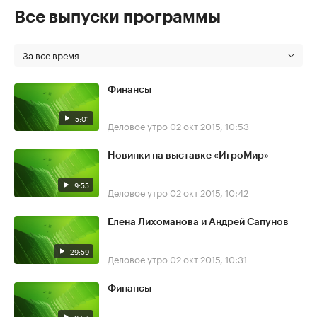
Все выпуски программы
За все время
Финансы
5:01
Деловое утро
02 окт 2015, 10:53
Новинки на выставке «ИгроМир»
9:55
Деловое утро
02 окт 2015, 10:42
Елена Лихоманова и Андрей Сапунов
29:59
Деловое утро
02 окт 2015, 10:31
Финансы