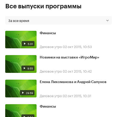
Все выпуски программы
За все время
Финансы
5:01
Деловое утро
02 окт 2015, 10:53
Новинки на выставке «ИгроМир»
9:55
Деловое утро
02 окт 2015, 10:42
Елена Лихоманова и Андрей Сапунов
29:59
Деловое утро
02 окт 2015, 10:31
Финансы