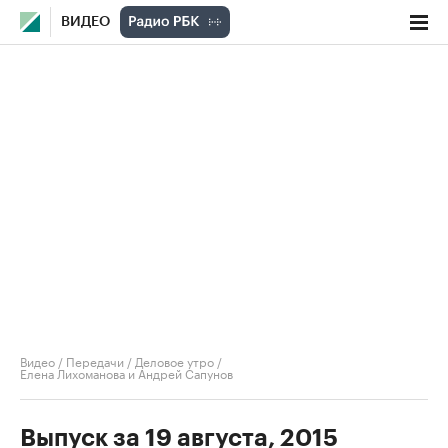
ВИДЕО
Видео
/
Передачи
/
Деловое утро
/
Елена Лихоманова и Андрей Сапунов
Выпуск за 19 августа, 2015