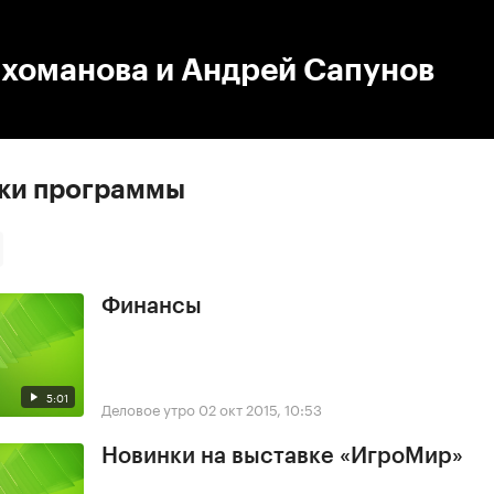
:00
/
00:00
ихоманова и Андрей Сапунов
ски программы
Финансы
5:01
Деловое утро
02 окт 2015, 10:53
Новинки на выставке «ИгроМир»