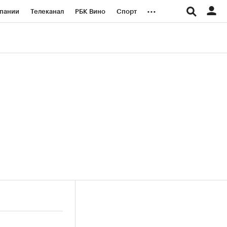
...
пании
Телеканал
РБК Вино
Спорт
ые проекты
Город
Стиль
Крипто
Спецпроекты СПб
логии и медиа
Финансы