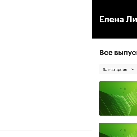
00
Елена Л
Все выпу
За все время