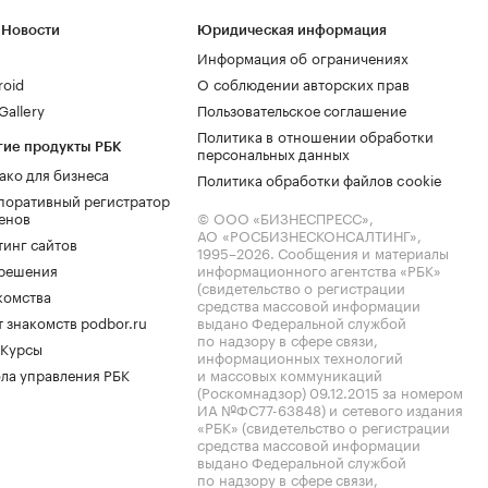
 Новости
Юридическая информация
Информация об ограничениях
roid
О соблюдении авторских прав
allery
Пользовательское соглашение
Политика в отношении обработки
гие продукты РБК
персональных данных
ако для бизнеса
Политика обработки файлов cookie
поративный регистратор
енов
© ООО «БИЗНЕСПРЕСС»,
АО «РОСБИЗНЕСКОНСАЛТИНГ»,
тинг сайтов
1995–2026
. Сообщения и материалы
.решения
информационного агентства «РБК»
(свидетельство о регистрации
комства
средства массовой информации
 знакомств podbor.ru
выдано Федеральной службой
по надзору в сфере связи,
 Курсы
информационных технологий
ла управления РБК
и массовых коммуникаций
(Роскомнадзор) 09.12.2015 за номером
ИА №ФС77-63848) и сетевого издания
«РБК» (свидетельство о регистрации
средства массовой информации
выдано Федеральной службой
по надзору в сфере связи,