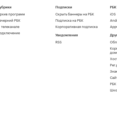
убрики
Подписки
РБК
рхив программ
Скрыть баннеры на РБК
iOS
ечерний РБК
Подписка на РБК
And
 телеканале
Корпоративная подписка
AppG
одключение
Уведомления
Дру
RSS
Обл
Кор
дом
Хос
Рег
Зна
Сайт
РБК
Шко