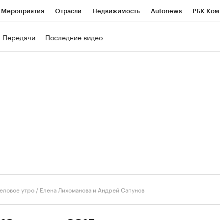
Мероприятия
Отрасли
Недвижимость
Autonews
РБК Ком
ние
РБК Курсы
РБК Life
Тренды
Визионеры
Национальн
Передачи
Последние видео
б
Исследования
Кредитные рейтинги
Франшизы
Газета
роверка контрагентов
Политика
Экономика
Бизнес
Техно
еловое утро
/
Елена Лихоманова и Андрей Сапунов