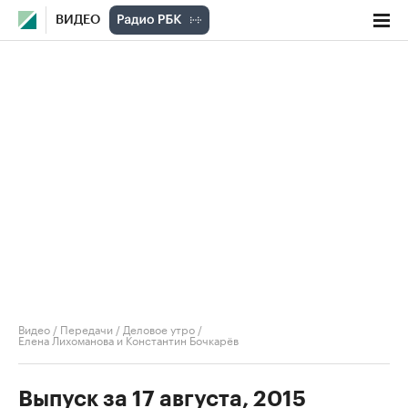
ВИДЕО
Видео
/
Передачи
/
Деловое утро
/
Елена Лихоманова и Константин Бочкарёв
Выпуск за 17 августа, 2015