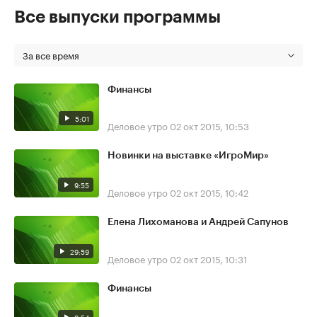
Все выпуски программы
За все время
Финансы
5:01
Деловое утро
02 окт 2015, 10:53
Новинки на выставке «ИгроМир»
9:55
Деловое утро
02 окт 2015, 10:42
Елена Лихоманова и Андрей Сапунов
29:59
Деловое утро
02 окт 2015, 10:31
Финансы