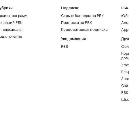
убрики
Подписки
РБК
рхив программ
Скрыть баннеры на РБК
iOS
ечерний РБК
Подписка на РБК
And
 телеканале
Корпоративная подписка
AppG
одключение
Уведомления
Дру
RSS
Обл
Кор
дом
Хос
Рег
Зна
Сайт
РБК
Шко