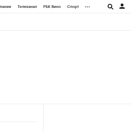
...
пании
Телеканал
РБК Вино
Спорт
ые проекты
Город
Стиль
Крипто
Спецпроекты СПб
логии и медиа
Финансы