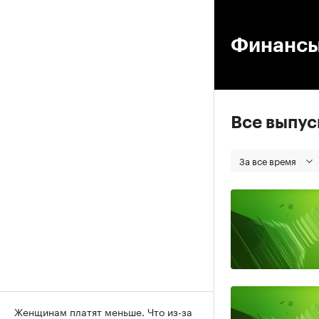
00
Финанс
Все выпу
За все время
Женщинам платят меньше. Что из-за