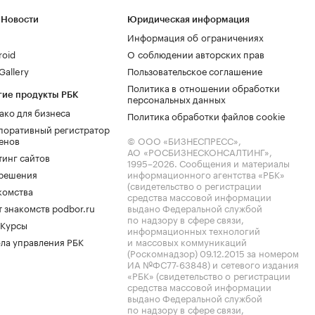
 Новости
Юридическая информация
Информация об ограничениях
roid
О соблюдении авторских прав
allery
Пользовательское соглашение
Политика в отношении обработки
гие продукты РБК
персональных данных
ако для бизнеса
Политика обработки файлов cookie
поративный регистратор
енов
© ООО «БИЗНЕСПРЕСС»,
АО «РОСБИЗНЕСКОНСАЛТИНГ»,
тинг сайтов
1995–2026
. Сообщения и материалы
.решения
информационного агентства «РБК»
(свидетельство о регистрации
комства
средства массовой информации
 знакомств podbor.ru
выдано Федеральной службой
по надзору в сфере связи,
 Курсы
информационных технологий
ла управления РБК
и массовых коммуникаций
(Роскомнадзор) 09.12.2015 за номером
ИА №ФС77-63848) и сетевого издания
«РБК» (свидетельство о регистрации
средства массовой информации
выдано Федеральной службой
по надзору в сфере связи,