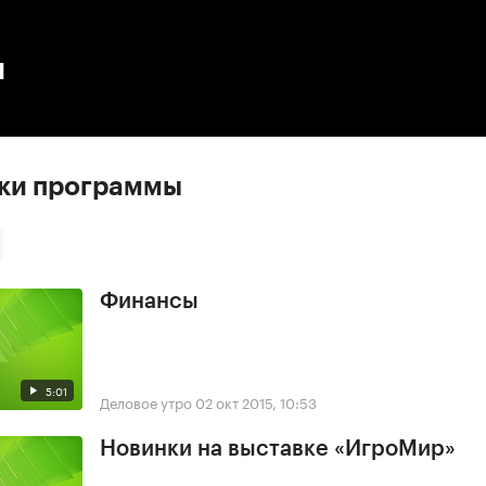
:00
/
00:00
ы
ски программы
Финансы
5:01
Деловое утро
02 окт 2015, 10:53
Новинки на выставке «ИгроМир»