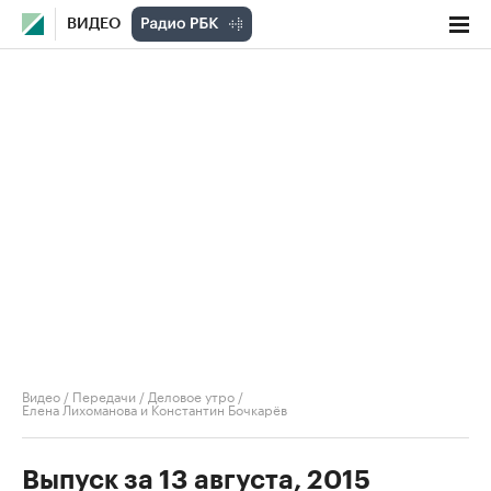
ВИДЕО
Видео
/
Передачи
/
Деловое утро
/
Елена Лихоманова и Константин Бочкарёв
Выпуск за 13 августа, 2015