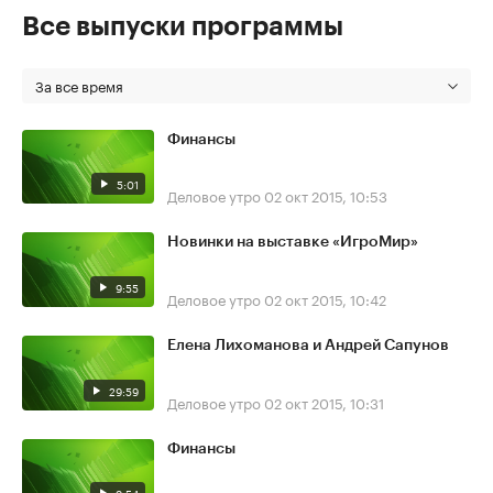
Все выпуски программы
За все время
Финансы
5:01
Деловое утро
02 окт 2015, 10:53
Новинки на выставке «ИгроМир»
9:55
Деловое утро
02 окт 2015, 10:42
Елена Лихоманова и Андрей Сапунов
29:59
Деловое утро
02 окт 2015, 10:31
Финансы