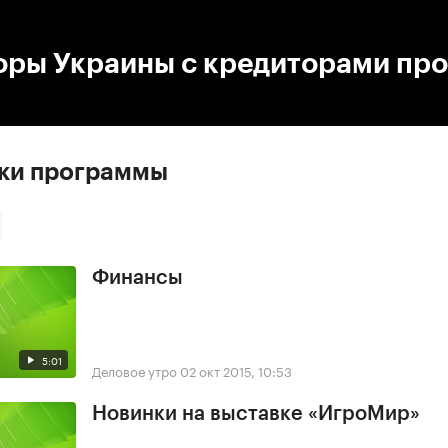
:00
/
00:00
оры Украины с кредиторами пр
ски программы
Финансы
5:01
Деловое утро
02 окт 2015, 10:53
Новинки на выставке «ИгроМир»