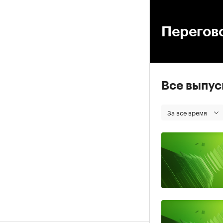
00
Перегов
Все выпу
За все время