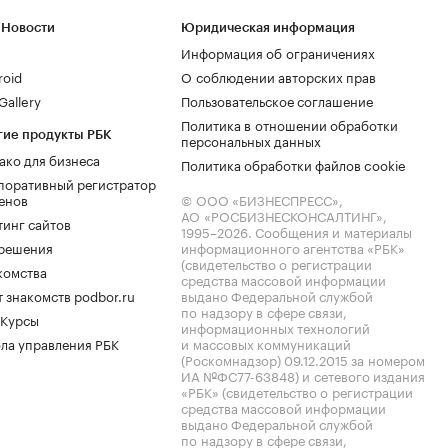
 Новости
Юридическая информация
Информация об ограничениях
roid
О соблюдении авторских прав
allery
Пользовательское соглашение
Политика в отношении обработки
гие продукты РБК
персональных данных
ако для бизнеса
Политика обработки файлов cookie
поративный регистратор
енов
© ООО «БИЗНЕСПРЕСС»,
АО «РОСБИЗНЕСКОНСАЛТИНГ»,
тинг сайтов
1995–2026
. Сообщения и материалы
.решения
информационного агентства «РБК»
(свидетельство о регистрации
комства
средства массовой информации
 знакомств podbor.ru
выдано Федеральной службой
по надзору в сфере связи,
 Курсы
информационных технологий
ла управления РБК
и массовых коммуникаций
(Роскомнадзор) 09.12.2015 за номером
ИА №ФС77-63848) и сетевого издания
«РБК» (свидетельство о регистрации
средства массовой информации
выдано Федеральной службой
по надзору в сфере связи,