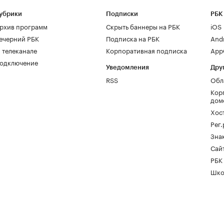
убрики
Подписки
РБК
рхив программ
Скрыть баннеры на РБК
iOS
ечерний РБК
Подписка на РБК
And
 телеканале
Корпоративная подписка
AppG
одключение
Уведомления
Дру
RSS
Обл
Кор
дом
Хос
Рег
Зна
Сайт
РБК
Шко