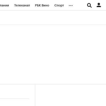
...
пании
Телеканал
РБК Вино
Спорт
ые проекты
Город
Стиль
Крипто
Спецпроекты СПб
логии и медиа
Финансы