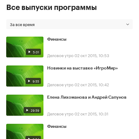
Все выпуски программы
За все время
Финансы
5:01
Деловое утро
02 окт 2015, 10:53
Новинки на выставке «ИгроМир»
9:55
Деловое утро
02 окт 2015, 10:42
Елена Лихоманова и Андрей Сапунов
29:59
Деловое утро
02 окт 2015, 10:31
Финансы