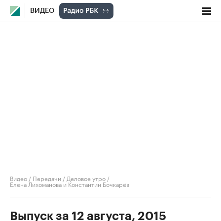
ВИДЕО
Видео
/
Передачи
/
Деловое утро
/
Елена Лихоманова и Константин Бочкарёв
Выпуск за 12 августа, 2015