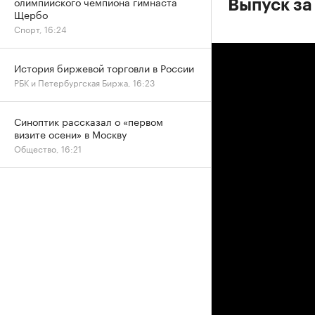
олимпийского чемпиона гимнаста
Выпуск за 
Щербо
Спорт, 16:24
История биржевой торговли в России
РБК и Петербургская Биржа, 16:23
Синоптик рассказал о «первом
визите осени» в Москву
Общество, 16:21