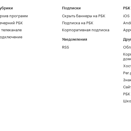
убрики
Подписки
РБК
рхив программ
Скрыть баннеры на РБК
iOS
ечерний РБК
Подписка на РБК
And
 телеканале
Корпоративная подписка
AppG
одключение
Уведомления
Дру
RSS
Обл
Кор
дом
Хос
Рег
Зна
Сайт
РБК
Шко