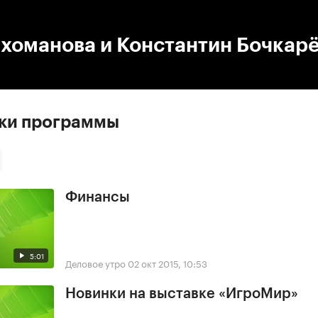
:00
/
00:00
хоманова и Константин Бочкар
ски программы
Финансы
5:01
Деловое утро
02 окт 2015, 10:53
Новинки на выставке «ИгроМир»