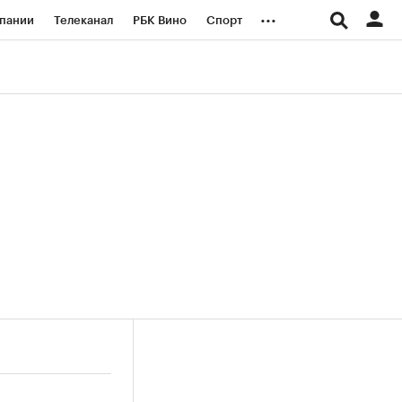
...
пании
Телеканал
РБК Вино
Спорт
ые проекты
Город
Стиль
Крипто
Спецпроекты СПб
логии и медиа
Финансы