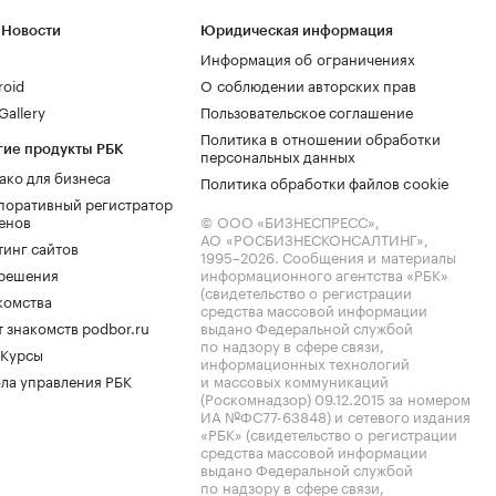
 Новости
Юридическая информация
Информация об ограничениях
roid
О соблюдении авторских прав
allery
Пользовательское соглашение
Политика в отношении обработки
гие продукты РБК
персональных данных
ако для бизнеса
Политика обработки файлов cookie
поративный регистратор
енов
© ООО «БИЗНЕСПРЕСС»,
АО «РОСБИЗНЕСКОНСАЛТИНГ»,
тинг сайтов
1995–2026
. Сообщения и материалы
.решения
информационного агентства «РБК»
(свидетельство о регистрации
комства
средства массовой информации
 знакомств podbor.ru
выдано Федеральной службой
по надзору в сфере связи,
 Курсы
информационных технологий
ла управления РБК
и массовых коммуникаций
(Роскомнадзор) 09.12.2015 за номером
ИА №ФС77-63848) и сетевого издания
«РБК» (свидетельство о регистрации
средства массовой информации
выдано Федеральной службой
по надзору в сфере связи,