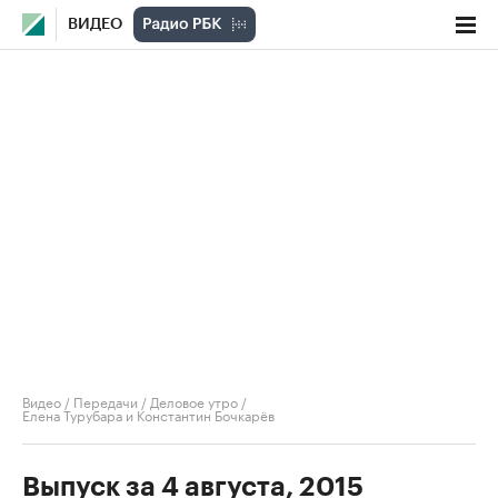
ВИДЕО
Видео
/
Передачи
/
Деловое утро
/
Елена Турубара и Константин Бочкарёв
Выпуск за 4 августа, 2015