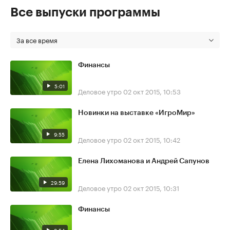
Все выпуски программы
За все время
Финансы
5:01
Деловое утро
02 окт 2015, 10:53
Новинки на выставке «ИгроМир»
9:55
Деловое утро
02 окт 2015, 10:42
Елена Лихоманова и Андрей Сапунов
29:59
Деловое утро
02 окт 2015, 10:31
Финансы