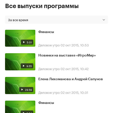
Все выпуски программы
За все время
Финансы
5:01
Деловое утро
02 окт 2015, 10:53
Новинки на выставке «ИгроМир»
9:55
Деловое утро
02 окт 2015, 10:42
Елена Лихоманова и Андрей Сапунов
29:59
Деловое утро
02 окт 2015, 10:31
Финансы