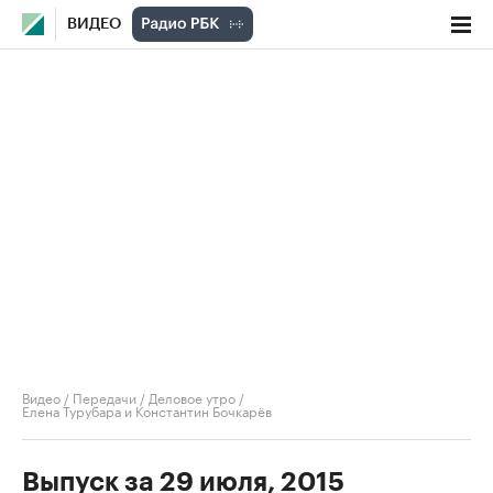
ВИДЕО
Видео
/
Передачи
/
Деловое утро
/
Елена Турубара и Константин Бочкарёв
Выпуск за 29 июля, 2015