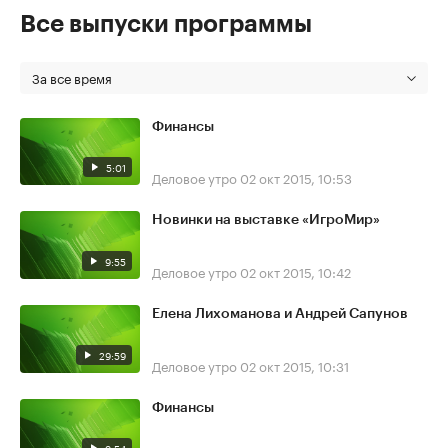
Все выпуски программы
За все время
Финансы
5:01
Деловое утро
02 окт 2015, 10:53
Новинки на выставке «ИгроМир»
9:55
Деловое утро
02 окт 2015, 10:42
Елена Лихоманова и Андрей Сапунов
29:59
Деловое утро
02 окт 2015, 10:31
Финансы