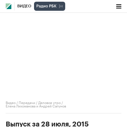
ВИДЕО
Видео
/
Передачи
/
Деловое утро
/
Елена Лихоманова и Андрей Сапунов
Выпуск за 28 июля, 2015