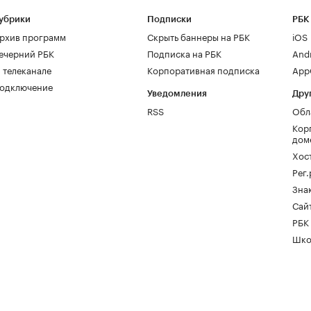
убрики
Подписки
РБК
рхив программ
Скрыть баннеры на РБК
iOS
ечерний РБК
Подписка на РБК
And
 телеканале
Корпоративная подписка
AppG
одключение
Уведомления
Дру
RSS
Обл
Кор
дом
Хос
Рег
Зна
Сайт
РБК
Шко