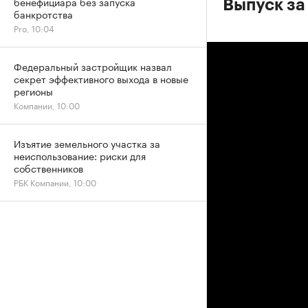
бенефициара без запуска
Выпуск за
банкротства
Pro, 10:04
Федеральный застройщик назвал
секрет эффективного выхода в новые
регионы
Компании, 10:00
Изъятие земельного участка за
неиспользование: риски для
собственников
РБК Компании, 10:00