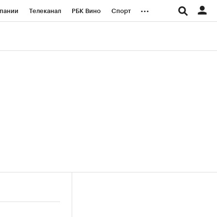
...
пании
Телеканал
РБК Вино
Спорт
ые проекты
Город
Стиль
Крипто
Спецпроекты СПб
логии и медиа
Финансы