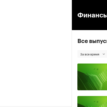
00
Финанс
Все выпу
За все время