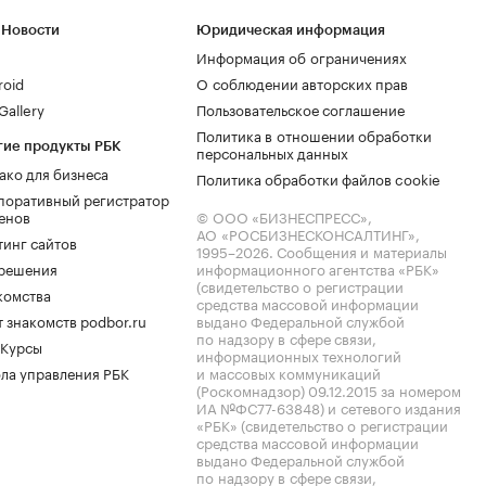
 Новости
Юридическая информация
Информация об ограничениях
roid
О соблюдении авторских прав
allery
Пользовательское соглашение
Политика в отношении обработки
гие продукты РБК
персональных данных
ако для бизнеса
Политика обработки файлов cookie
поративный регистратор
енов
© ООО «БИЗНЕСПРЕСС»,
АО «РОСБИЗНЕСКОНСАЛТИНГ»,
тинг сайтов
1995–2026
. Сообщения и материалы
.решения
информационного агентства «РБК»
(свидетельство о регистрации
комства
средства массовой информации
 знакомств podbor.ru
выдано Федеральной службой
по надзору в сфере связи,
 Курсы
информационных технологий
ла управления РБК
и массовых коммуникаций
(Роскомнадзор) 09.12.2015 за номером
ИА №ФС77-63848) и сетевого издания
«РБК» (свидетельство о регистрации
средства массовой информации
выдано Федеральной службой
по надзору в сфере связи,