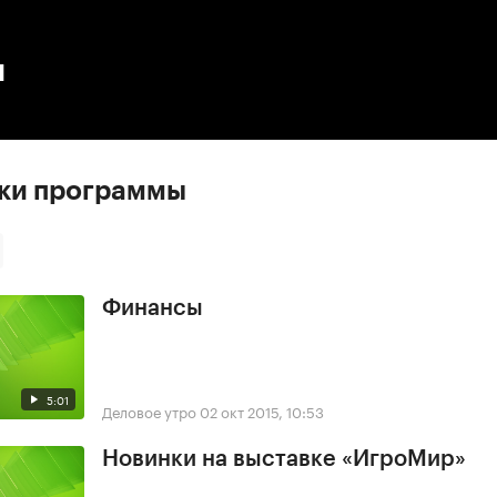
:00
/
00:00
ы
ски программы
Финансы
5:01
Деловое утро
02 окт 2015, 10:53
Новинки на выставке «ИгроМир»