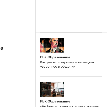
ов
РБК Образование
Как развить харизму и выглядеть
увереннее в общении
РБК Образование
«Не бейте людей по рукам»: почему