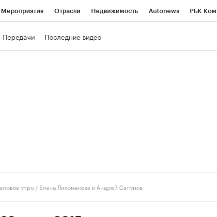
Мероприятия
Отрасли
Недвижимость
Autonews
РБК Ком
ние
РБК Курсы
РБК Life
Тренды
Визионеры
Национальн
Передачи
Последние видео
б
Исследования
Кредитные рейтинги
Франшизы
Газета
роверка контрагентов
Политика
Экономика
Бизнес
Техно
еловое утро
/
Елена Лихоманова и Андрей Сапунов