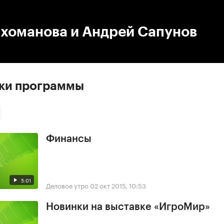
:00
/
00:00
ихоманова и Андрей Сапунов
ски программы
Финансы
5:01
Деловое утро
02 окт 2015, 10:53
Новинки на выставке «ИгроМир»