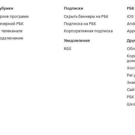
убрики
Подписки
РБК
рхив программ
Скрыть баннеры на РБК
iOS
ечерний РБК
Подписка на РБК
And
 телеканале
Корпоративная подписка
AppG
одключение
Уведомления
Дру
RSS
Обл
Кор
дом
Хос
Рег
Зна
Сайт
РБК
Шко