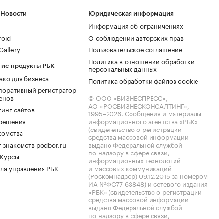
 Новости
Юридическая информация
Информация об ограничениях
roid
О соблюдении авторских прав
allery
Пользовательское соглашение
Политика в отношении обработки
гие продукты РБК
персональных данных
ако для бизнеса
Политика обработки файлов cookie
поративный регистратор
енов
© ООО «БИЗНЕСПРЕСС»,
АО «РОСБИЗНЕСКОНСАЛТИНГ»,
тинг сайтов
1995–2026
. Сообщения и материалы
.решения
информационного агентства «РБК»
(свидетельство о регистрации
комства
средства массовой информации
 знакомств podbor.ru
выдано Федеральной службой
по надзору в сфере связи,
 Курсы
информационных технологий
ла управления РБК
и массовых коммуникаций
(Роскомнадзор) 09.12.2015 за номером
ИА №ФС77-63848) и сетевого издания
«РБК» (свидетельство о регистрации
средства массовой информации
выдано Федеральной службой
по надзору в сфере связи,