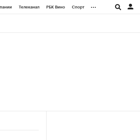
...
пании
Телеканал
РБК Вино
Спорт
ые проекты
Город
Стиль
Крипто
Спецпроекты СПб
логии и медиа
Финансы