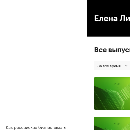
00
Елена Л
Все выпу
За все время
Как российские бизнес-школы