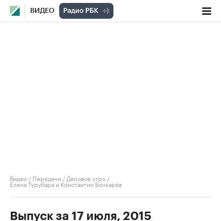
ВИДЕО
Видео
/
Передачи
/
Деловое утро
/
Елена Турубара и Константин Бочкарёв
Выпуск за 17 июля, 2015