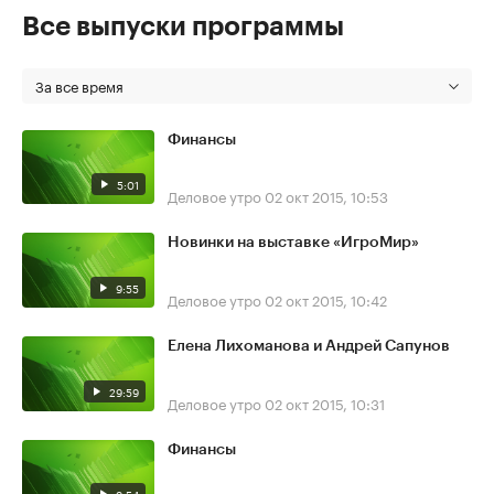
Все выпуски программы
За все время
Финансы
5:01
Деловое утро
02 окт 2015, 10:53
Новинки на выставке «ИгроМир»
9:55
Деловое утро
02 окт 2015, 10:42
Елена Лихоманова и Андрей Сапунов
29:59
Деловое утро
02 окт 2015, 10:31
Финансы