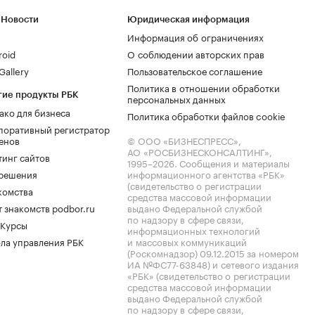
 Новости
Юридическая информация
Информация об ограничениях
roid
О соблюдении авторских прав
allery
Пользовательское соглашение
Политика в отношении обработки
гие продукты РБК
персональных данных
ако для бизнеса
Политика обработки файлов cookie
поративный регистратор
енов
© ООО «БИЗНЕСПРЕСС»,
АО «РОСБИЗНЕСКОНСАЛТИНГ»,
тинг сайтов
1995–2026
. Сообщения и материалы
.решения
информационного агентства «РБК»
(свидетельство о регистрации
комства
средства массовой информации
 знакомств podbor.ru
выдано Федеральной службой
по надзору в сфере связи,
 Курсы
информационных технологий
ла управления РБК
и массовых коммуникаций
(Роскомнадзор) 09.12.2015 за номером
ИА №ФС77-63848) и сетевого издания
«РБК» (свидетельство о регистрации
средства массовой информации
выдано Федеральной службой
по надзору в сфере связи,