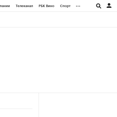
...
пании
Телеканал
РБК Вино
Спорт
ые проекты
Город
Стиль
Крипто
Спецпроекты СПб
логии и медиа
Финансы