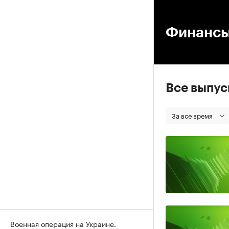
00
Финанс
Все выпу
За все время
Военная операция на Украине.