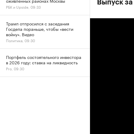
оживленных районах Москвы
Выпуск за
РБК и Upside, 09:33
Трамп отпросился с заседания
Госдепа пораньше, чтобы «вести
войну». Видео
Политика, 09:30
Портфель состоятельного инвестора
в 2026 году: ставка на ликвидность
Pro, 09:30