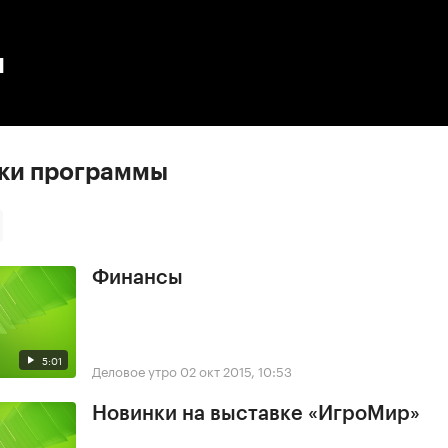
:00
/
00:00
ы
ски программы
Финансы
5:01
Деловое утро
02 окт 2015, 10:53
Новинки на выставке «ИгроМир»