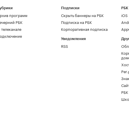
убрики
Подписки
РБК
рхив программ
Скрыть баннеры на РБК
iOS
ечерний РБК
Подписка на РБК
And
 телеканале
Корпоративная подписка
AppG
одключение
Уведомления
Дру
RSS
Обл
Кор
дом
Хос
Рег
Зна
Сайт
РБК
Шко