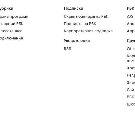
убрики
Подписки
РБК
рхив программ
Скрыть баннеры на РБК
iOS
ечерний РБК
Подписка на РБК
And
 телеканале
Корпоративная подписка
AppG
одключение
Уведомления
Дру
RSS
Обл
Кор
дом
Хос
Рег
Зна
Сайт
РБК
Шко