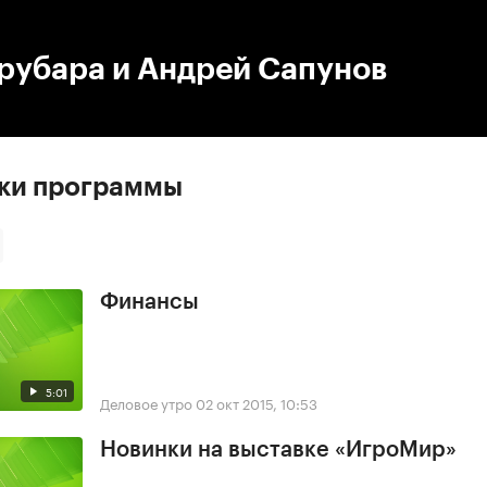
:00
/
00:00
рубара и Андрей Сапунов
ски программы
Финансы
5:01
Деловое утро
02 окт 2015, 10:53
Новинки на выставке «ИгроМир»