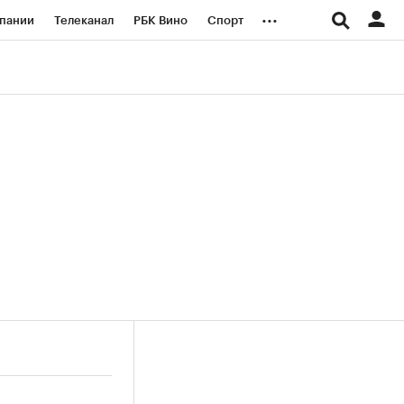
...
пании
Телеканал
РБК Вино
Спорт
ые проекты
Город
Стиль
Крипто
Спецпроекты СПб
логии и медиа
Финансы