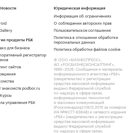
 Новости
Юридическая информация
Информация об ограничениях
roid
О соблюдении авторских прав
allery
Пользовательское соглашение
Политика в отношении обработки
гие продукты РБК
персональных данных
ако для бизнеса
Политика обработки файлов cookie
поративный регистратор
енов
© ООО «БИЗНЕСПРЕСС»,
АО «РОСБИЗНЕСКОНСАЛТИНГ»,
тинг сайтов
1995–2026
. Сообщения и материалы
.решения
информационного агентства «РБК»
(свидетельство о регистрации
комства
средства массовой информации
 знакомств podbor.ru
выдано Федеральной службой
по надзору в сфере связи,
 Курсы
информационных технологий
ла управления РБК
и массовых коммуникаций
(Роскомнадзор) 09.12.2015 за номером
ИА №ФС77-63848) и сетевого издания
«РБК» (свидетельство о регистрации
средства массовой информации
выдано Федеральной службой
по надзору в сфере связи,