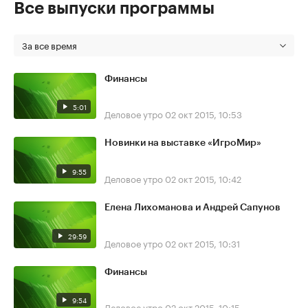
Все выпуски программы
За все время
Финансы
5:01
Деловое утро
02 окт 2015, 10:53
Новинки на выставке «ИгроМир»
9:55
Деловое утро
02 окт 2015, 10:42
Елена Лихоманова и Андрей Сапунов
29:59
Деловое утро
02 окт 2015, 10:31
Финансы
9:54
Деловое утро
02 окт 2015, 10:15