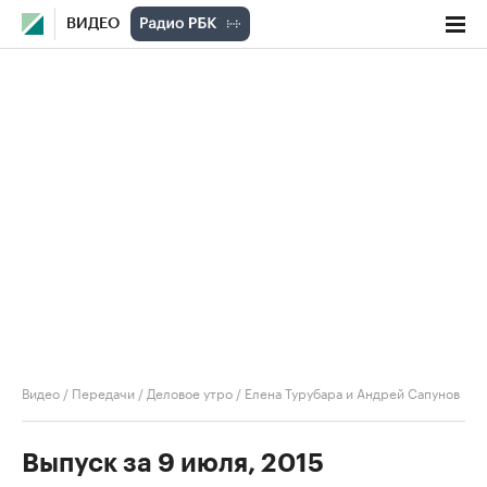
ВИДЕО
Видео
/
Передачи
/
Деловое утро
/
Елена Турубара и Андрей Сапунов
Выпуск за 9 июля, 2015