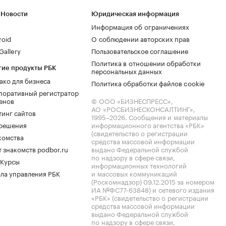
 Новости
Юридическая информация
Информация об ограничениях
roid
О соблюдении авторских прав
allery
Пользовательское соглашение
Политика в отношении обработки
гие продукты РБК
персональных данных
ако для бизнеса
Политика обработки файлов cookie
поративный регистратор
енов
© ООО «БИЗНЕСПРЕСС»,
АО «РОСБИЗНЕСКОНСАЛТИНГ»,
тинг сайтов
1995–2026
. Сообщения и материалы
.решения
информационного агентства «РБК»
(свидетельство о регистрации
комства
средства массовой информации
 знакомств podbor.ru
выдано Федеральной службой
по надзору в сфере связи,
 Курсы
информационных технологий
ла управления РБК
и массовых коммуникаций
(Роскомнадзор) 09.12.2015 за номером
ИА №ФС77-63848) и сетевого издания
«РБК» (свидетельство о регистрации
средства массовой информации
выдано Федеральной службой
по надзору в сфере связи,