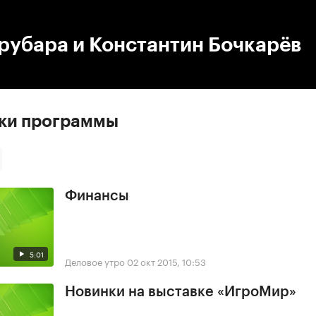
:00
/
00:00
рубара и Константин Бочкарёв
ски программы
Финансы
5:01
Деловое утро
02 окт 2015, 10:53
Новинки на выставке «ИгроМир»