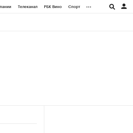
...
пании
Телеканал
РБК Вино
Спорт
ые проекты
Город
Стиль
Крипто
Спецпроекты СПб
логии и медиа
Финансы