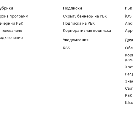
убрики
Подписки
РБК
рхив программ
Скрыть баннеры на РБК
iOS
ечерний РБК
Подписка на РБК
And
 телеканале
Корпоративная подписка
AppG
одключение
Уведомления
Дру
RSS
Обл
Кор
дом
Хос
Рег
Зна
Сайт
РБК
Шко