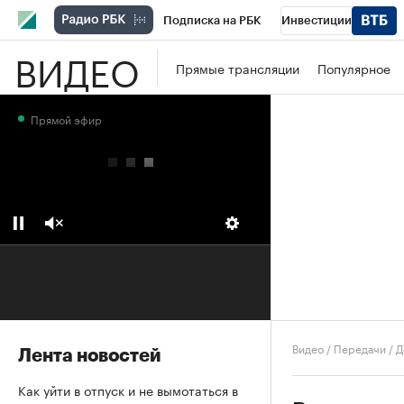
Подписка на РБК
Инвестиции
ВИДЕО
Школа управления РБК
РБК Образова
Прямые трансляции
Популярное
РБК Бизнес-среда
Дискуссионный клу
Прямой эфир
Конференции СПб
Спецпроекты
П
Рынок наличной валюты
Видео
/
Передачи
/
Д
Лента новостей
Как уйти в отпуск и не вымотаться в