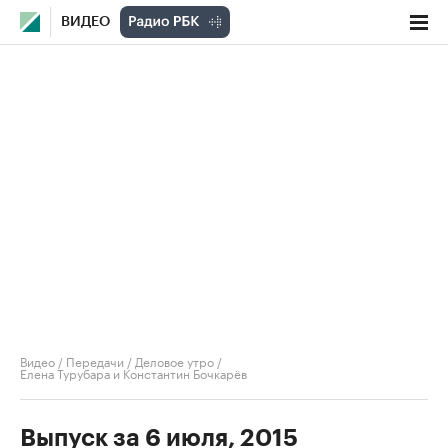
ВИДЕО
Видео
/
Передачи
/
Деловое утро
/
Елена Турубара и Константин Бочкарёв
Выпуск за 6 июля, 2015