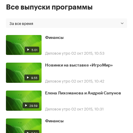
Все выпуски программы
За все время
Финансы
5:01
Деловое утро
02 окт 2015, 10:53
Новинки на выставке «ИгроМир»
9:55
Деловое утро
02 окт 2015, 10:42
Елена Лихоманова и Андрей Сапунов
29:59
Деловое утро
02 окт 2015, 10:31
Финансы