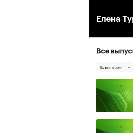
00
Елена Ту
Все выпу
За все время