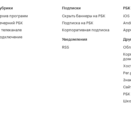
убрики
Подписки
РБК
рхив программ
Скрыть баннеры на РБК
iOS
ечерний РБК
Подписка на РБК
And
 телеканале
Корпоративная подписка
AppG
одключение
Уведомления
Дру
RSS
Обл
Кор
дом
Хос
Рег
Зна
Сайт
РБК
Шко