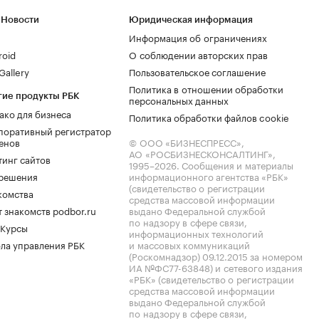
 Новости
Юридическая информация
Информация об ограничениях
roid
О соблюдении авторских прав
allery
Пользовательское соглашение
Политика в отношении обработки
гие продукты РБК
персональных данных
ако для бизнеса
Политика обработки файлов cookie
поративный регистратор
енов
© ООО «БИЗНЕСПРЕСС»,
АО «РОСБИЗНЕСКОНСАЛТИНГ»,
тинг сайтов
1995–2026
. Сообщения и материалы
.решения
информационного агентства «РБК»
(свидетельство о регистрации
комства
средства массовой информации
 знакомств podbor.ru
выдано Федеральной службой
по надзору в сфере связи,
 Курсы
информационных технологий
ла управления РБК
и массовых коммуникаций
(Роскомнадзор) 09.12.2015 за номером
ИА №ФС77-63848) и сетевого издания
«РБК» (свидетельство о регистрации
средства массовой информации
выдано Федеральной службой
по надзору в сфере связи,