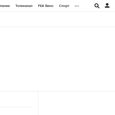
...
пании
Телеканал
РБК Вино
Спорт
ые проекты
Город
Стиль
Крипто
Спецпроекты СПб
логии и медиа
Финансы