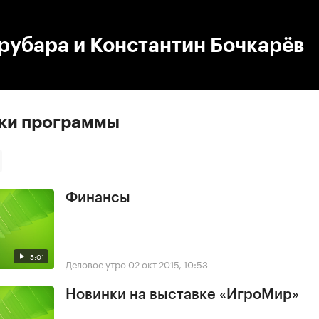
:00
/
00:00
рубара и Константин Бочкарёв
ски программы
Финансы
5:01
Деловое утро
02 окт 2015, 10:53
Новинки на выставке «ИгроМир»