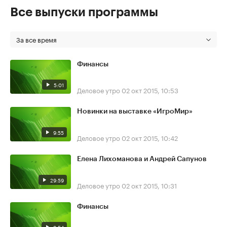
Все выпуски программы
За все время
Финансы
5:01
Деловое утро
02 окт 2015, 10:53
Новинки на выставке «ИгроМир»
9:55
Деловое утро
02 окт 2015, 10:42
Елена Лихоманова и Андрей Сапунов
29:59
Деловое утро
02 окт 2015, 10:31
Финансы