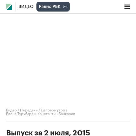
ВИДЕО
Видео
/
Передачи
/
Деловое утро
/
Елена Турубара и Константин Бочкарёв
Выпуск за 2 июля, 2015